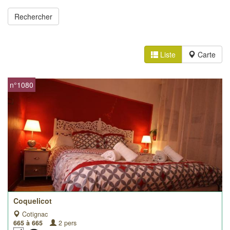
Liste
Carte
n°1080
Coquelicot
Cotignac
665 à 665
2 pers