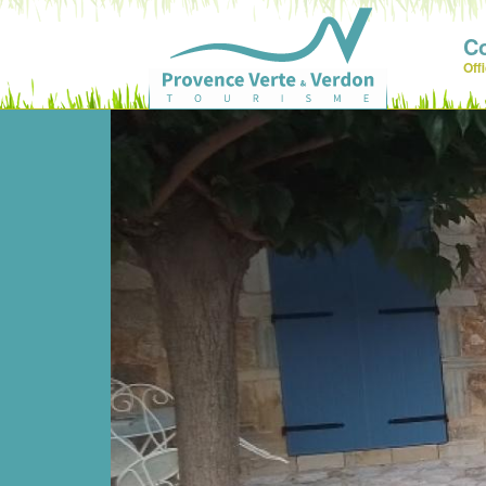
C
Off