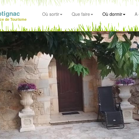
otignac
Où sortir
Que faire
Où dormir
A 
ice de Tourisme