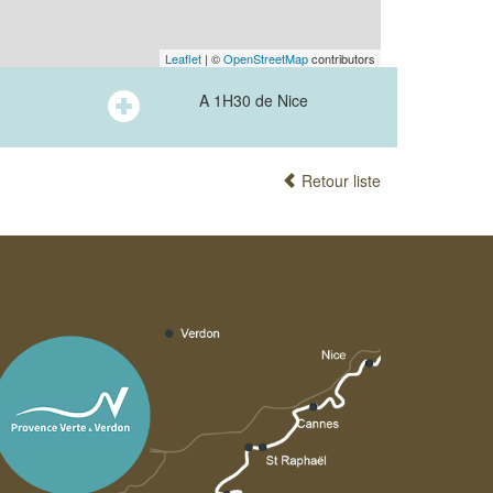
Leaflet
| ©
OpenStreetMap
contributors
A 1H30 de Nice
Retour liste