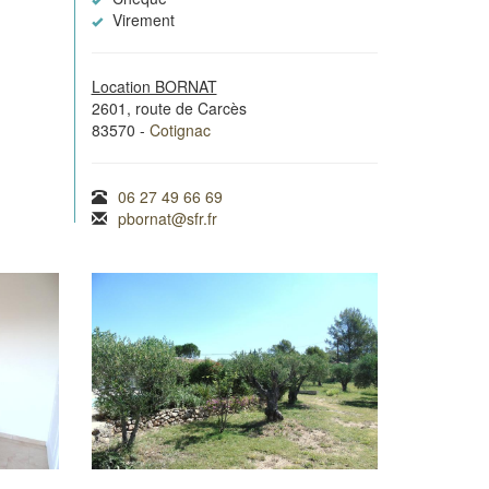
Virement
Location BORNAT
2601, route de Carcès
83570 -
Cotignac
06 27 49 66 69
pbornat@sfr.fr