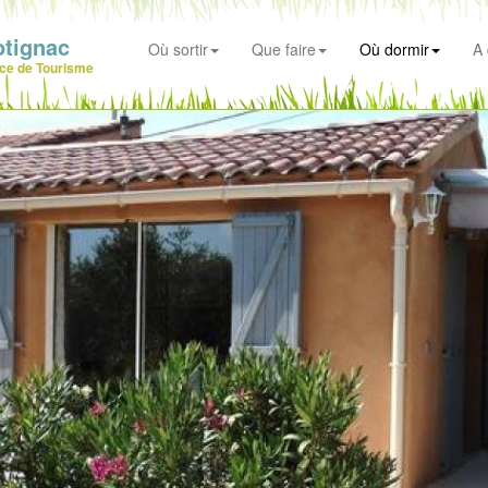
otignac
Où sortir
Que faire
Où dormir
A 
ice de Tourisme