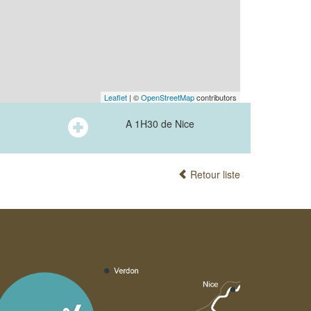
Leaflet
| ©
OpenStreetMap
contributors
A 1H30 de Nice
Retour liste