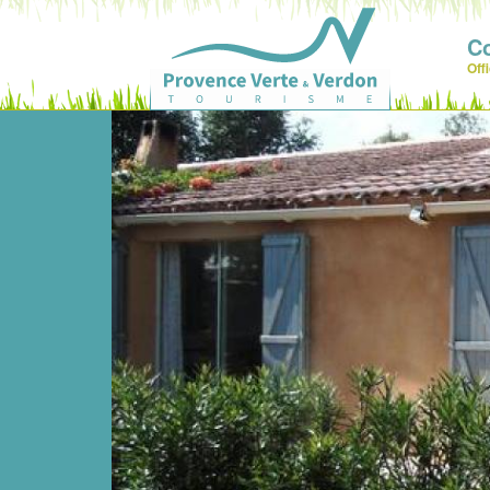
C
Off