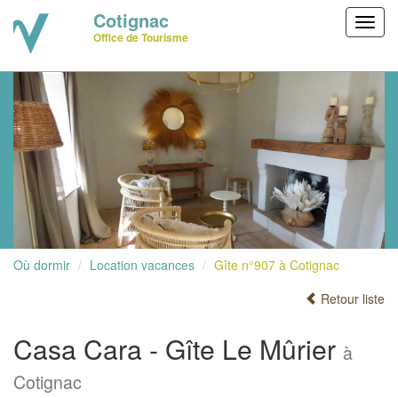
Cotignac
Toggl
Office de Tourisme
navig
Où dormir
Location vacances
Gîte n°907 à Cotignac
Retour liste
Casa Cara - Gîte Le Mûrier
à
Cotignac