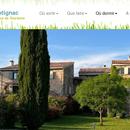
otignac
Où sortir
Que faire
Où dormir
A 
ice de Tourisme