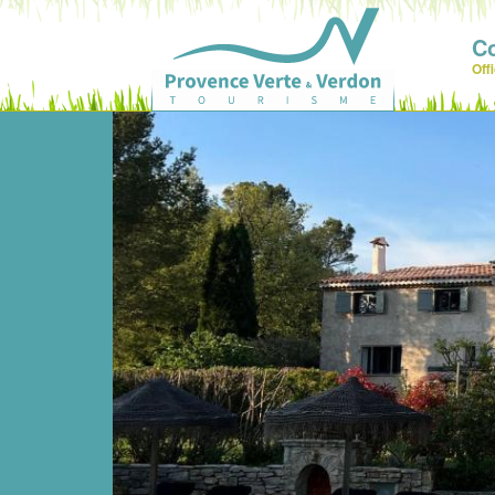
C
Off