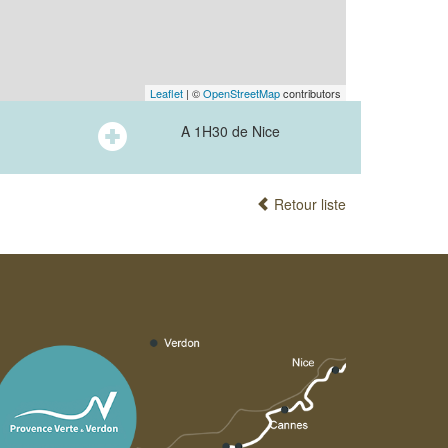
Leaflet
| ©
OpenStreetMap
contributors
A 1H30 de Nice
Retour liste