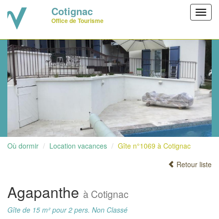
Cotignac
Toggl
Office de Tourisme
navig
Où dormir
Location vacances
Gîte n°1069 à Cotignac
Retour liste
Agapanthe
à Cotignac
Gîte de 15 m² pour 2 pers. Non Classé