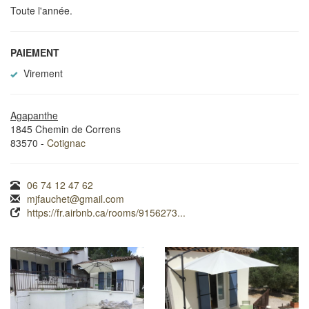
Toute l'année.
PAIEMENT
Virement
Agapanthe
1845 Chemin de Correns
83570 -
Cotignac
06 74 12 47 62
mjfauchet@gmail.com
https://fr.airbnb.ca/rooms/9156273...