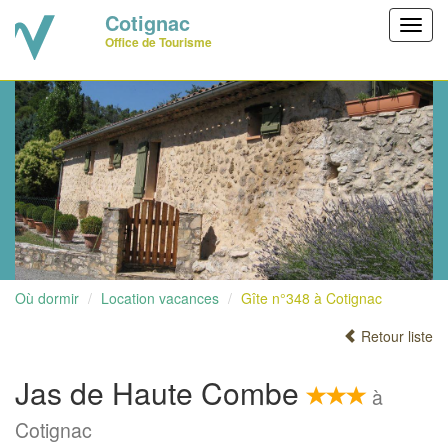
Cotignac
Toggl
Office de Tourisme
navig
Où dormir
Location vacances
Gîte n°348 à Cotignac
Retour liste
Jas de Haute Combe
à
Cotignac