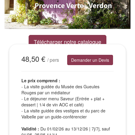
Télécharger notre catalogue
Excursions Groupes
48,50 €
/ pers
Demander un Devis
Le prix comprend :
- La visite guidée du Musée des Gueules
Rouges par un médiateur
- Le déjeuner menu Saveur (Entrée + plat +
dessert | 1/4 de vin AOC et café)
- La visite guidée des vestiges et du parc de
Valbelle par un guide-conférencier
Validité :
Du 01/02/26 au 13/12/26 | 7j/7j, sauf
01/05, 25/05,11/11