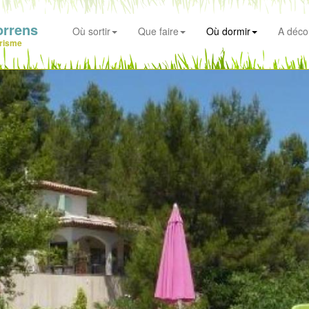
orrens
Où sortir
Que faire
Où dormir
A déco
risme