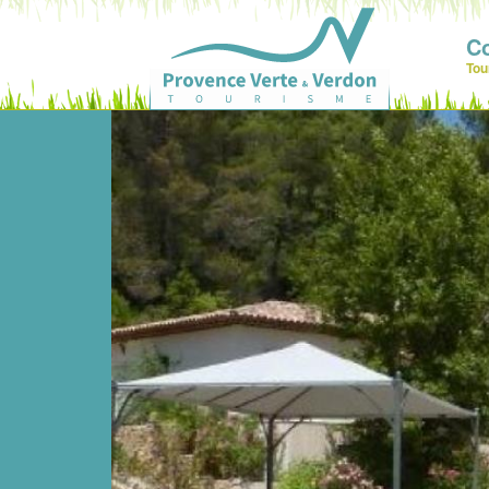
C
Tou