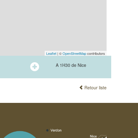
Leaflet
| ©
OpenStreetMap
contributors
A 1H30 de Nice
Retour liste