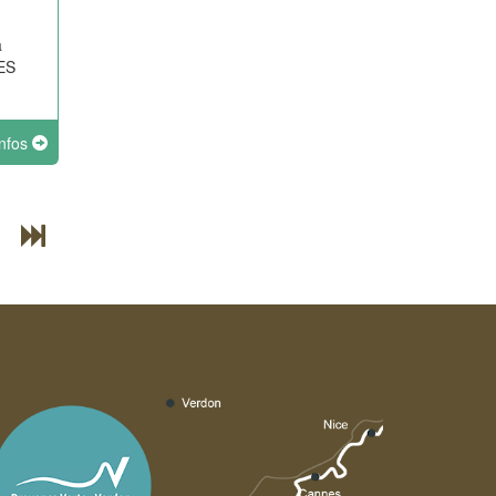
a
RES
infos