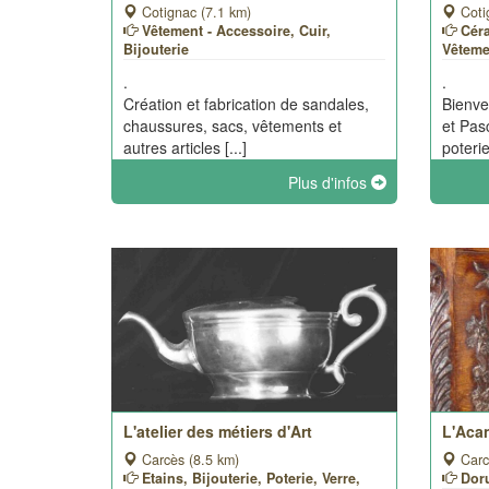
Cotignac (7.1 km)
Coti
Vêtement - Accessoire, Cuir,
Céra
Bijouterie
Vêteme
.
.
Création et fabrication de sandales,
Bienve
chaussures, sacs, vêtements et
et Pas
autres articles [...]
poterie 
Plus d'infos
L'atelier des métiers d'Art
L'Aca
Carcès (8.5 km)
Carc
Etains, Bijouterie, Poterie, Verre,
Doru