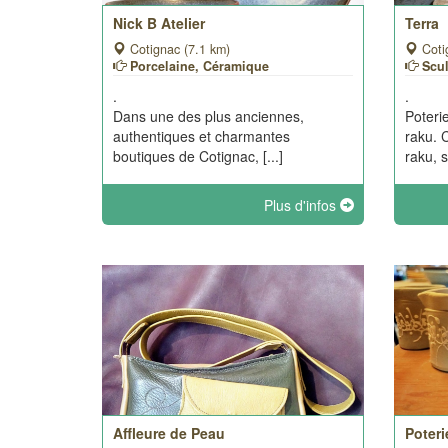
Nick B Atelier
Terra
Cotignac (7.1 km)
Coti
Porcelaine, Céramique
Scul
.
.
Dans une des plus anciennes,
Poteri
authentiques et charmantes
raku. 
boutiques de Cotignac, [...]
raku, st
Plus d'infos
Affleure de Peau
Poter