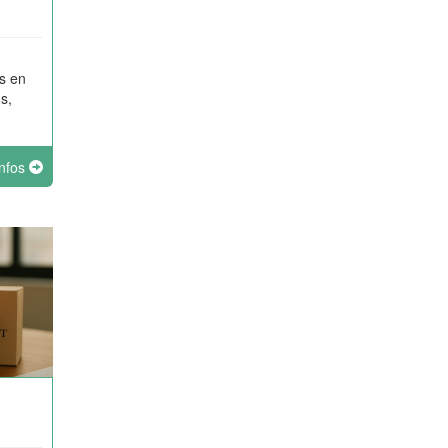
s en
s,
infos