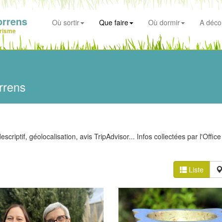
orrens
Où sortir
Que faire
Où dormir
A déco
risme
rrens
scriptif, géolocalisation, avis TripAdvisor... Infos collectées par l'Offic
Liste