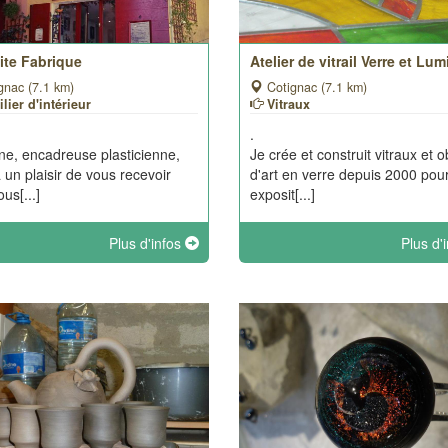
ite Fabrique
Atelier de vitrail Verre et Lum
gnac (7.1 km)
Cotignac (7.1 km)
lier d'intérieur
Vitraux
.
ne, encadreuse plasticienne,
Je crée et construit vitraux et o
a un plaisir de vous recevoir
d'art en verre depuis 2000 pou
us[...]
exposit[...]
Plus d'infos
Plus d'