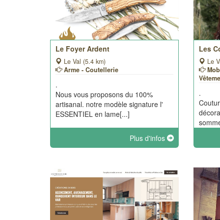
Le Foyer Ardent
Les C
Le Val (5.4 km)
Le V
Arme - Coutellerie
Mobi
Vêteme
.
.
Nous vous proposons du 100%
Coutur
artisanal. notre modèle signature l'
décora
ESSENTIEL en lame[...]
sommes
Plus d'infos