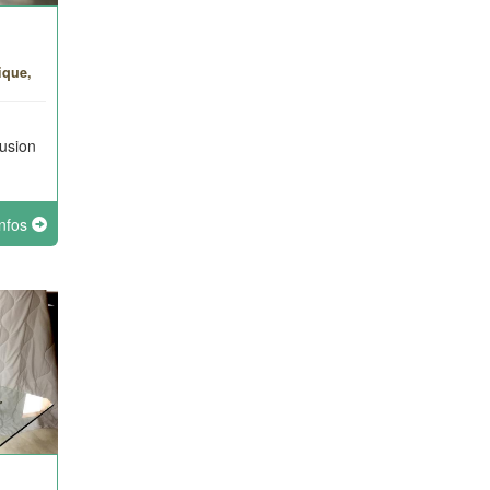
ique,
lusion
infos