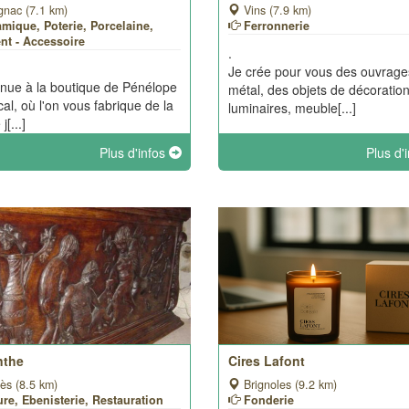
gnac (7.1 km)
Vins (7.9 km)
mique, Poterie, Porcelaine,
Ferronnerie
nt - Accessoire
.
Je crée pour vous des ouvrage
nue à la boutique de Pénélope
métal, des objets de décoration
cal, où l'on vous fabrique de la
luminaires, meuble[...]
j[...]
Plus d'infos
Plus d'
nthe
Cires Lafont
ès (8.5 km)
Brignoles (9.2 km)
re, Ebenisterie, Restauration
Fonderie