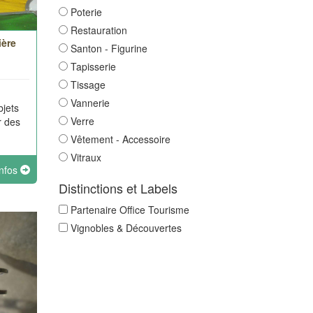
Poterie
Restauration
ière
Santon - Figurine
Tapisserie
Tissage
Vannerie
bjets
Verre
r des
Vêtement - Accessoire
Vitraux
infos
Distinctions et Labels
Partenaire Office Tourisme
Vignobles & Découvertes