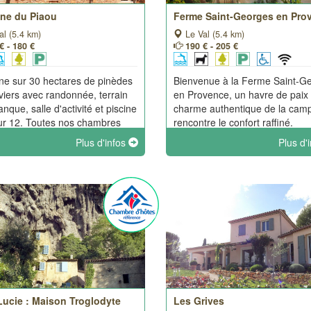
ne du Piaou
Ferme Saint-Georges en Pro
al (5.4 km)
Le Val (5.4 km)
€ - 180 €
190 € - 205 €
e sur 30 hectares de pinèdes
Bienvenue à la Ferme Saint-G
liviers avec randonnée, terrain
en Provence, un havre de paix 
nque, salle d'activité et piscine
charme authentique de la cam
ur 12. Toutes nos chambres
rencontre le confort raffiné.
ent : wc et salle d'eau
Plus d'infos
Plus d'
dante, lit king size, tv,
sation, wi-fi, plateau de
sie.
Lucie : Maison Troglodyte
Les Grives