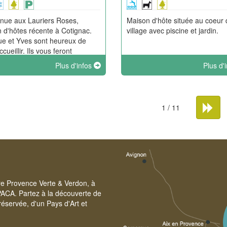
nue aux Lauriers Roses,
Maison d'hôte située au coeur 
 d'hôtes récente à Cotignac.
village avec piscine et jardin.
e et Yves sont heureux de
cueillir. Ils vous feront
er leur joie de vivre dans cette
Plus d'infos
Plus d'
égion, riche par sa diversité :
 oliviers centenaires, fleurs
ges.
1 / 11
ire Provence Verte & Verdon, à
PACA. Partez à la découverte de
éservée, d'un Pays d'Art et