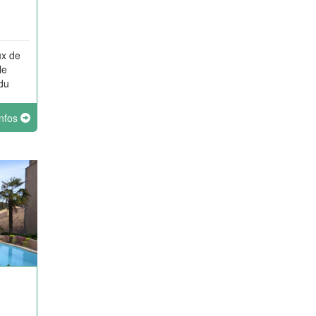
ux de
le
du
ers, et
infos