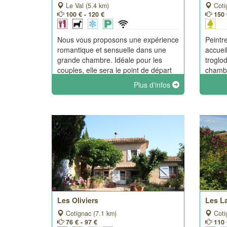
Le Val (5.4 km)
Coti
100 € - 120 €
150 
Nous vous proposons une expérience
Peintr
romantique et sensuelle dans une
accuei
grande chambre. Idéale pour les
troglo
couples, elle sera le point de départ
chambr
rêvé pour découvrir les nombreux
cloche
Plus d'infos
points d'intérêts environnants.
sculpt
plein 
aména
Les Oliviers
Les L
Cotignac (7.1 km)
Coti
76 € - 97 €
110