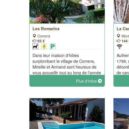
Les Romarins
La Ca
Correns
Mont
65 €
144 
Dans leur maison d'hôtes
Authen
surplombant le village de Correns,
1799, 
Mireille et Armand sont heureux de
décoré
vous accueillir tout au long de l'année
de car
pour un court ou long séjour.
neufs 
Plus d'infos
meilleu