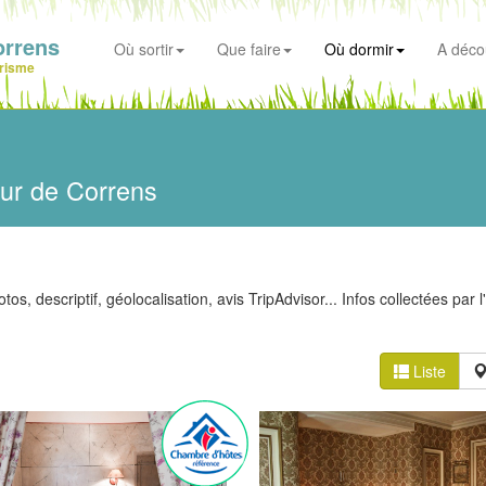
orrens
Où sortir
Que faire
Où dormir
A déco
risme
ur de Correns
os, descriptif, géolocalisation, avis TripAdvisor... Infos collectées par l
Liste