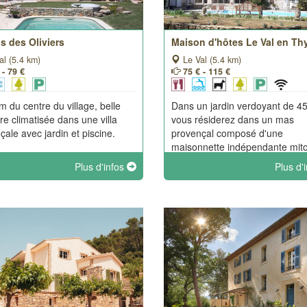
s des Oliviers
Maison d'hôtes Le Val en T
al (5.4 km)
Le Val (5.4 km)
 - 79 €
75 € - 115 €
m du centre du village, belle
Dans un jardin verdoyant de 4
e climatisée dans une villa
vous résiderez dans un mas
çale avec jardin et piscine.
provençal composé d'une
maisonnette indépendante mit
à l'habitation principale qui qua
Plus d'infos
Plus d'
elle comporte une suite à l'étag
une chambre à rez-de-chaussé