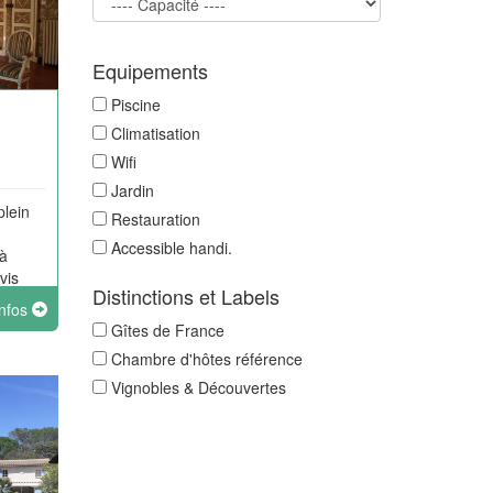
Equipements
Piscine
Climatisation
Wifi
Jardin
plein
Restauration
Accessible handi.
à
vis
Distinctions et Labels
-pied
infos
eur.
Gîtes de France
Chambre d'hôtes référence
Vignobles & Découvertes