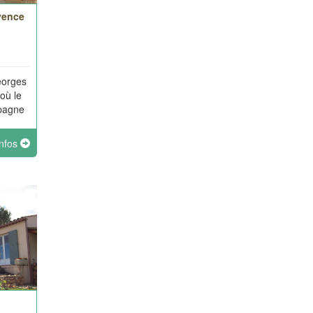
vence
eorges
où le
pagne
infos