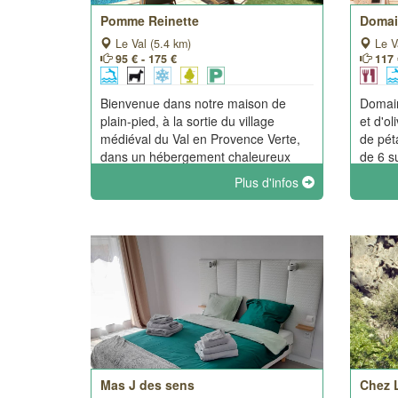
Pomme Reinette
Domai
Le Val (5.4 km)
Le V
95 € - 175 €
117 
Bienvenue dans notre maison de
Domain
plain-pied, à la sortie du village
et d'o
médiéval du Val en Provence Verte,
de péta
dans un hébergement chaleureux
de 6 s
d'une surface totale de 37m², pour 2
dispos
Plus d'infos
personnes (possibilité 4 personnes).
indépen
Nos amis les animaux sont autorisés
climati
sur demande.
courtoi
Mas J des sens
Chez 