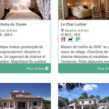
chette du Comte
Le Chat Luthier
fort (3.8 km)
Montfort (3.8 km)
€ - 225 €
60 € - 75 €
tique maison provençale de
Maison de maître du XVIII° en 
soigneusement rénovée et
coeur du village. Chambres de
e. Un logement de charme et
charme décorées et meublées 
actère. Magnifique lits suédois
l'ancienne. Petits déjeuners ser
avec surmatelas pour un
dans une pièce voûtée de plain
Plus d'infos
Plus d'
r confort !
agrémentée d'un jardin d'intéri