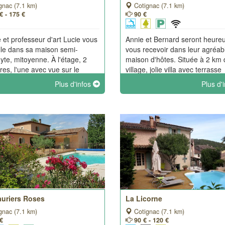
gnac (7.1 km)
Cotignac (7.1 km)
€ - 175 €
90 €
e et professeur d'art Lucie vous
Annie et Bernard seront heure
lle dans sa maison semi-
vous recevoir dans leur agréab
dyte, mitoyenne. À l'étage, 2
maison d'hôtes. Située à 2 km 
es, l'une avec vue sur le
village, jolie villa avec terrasse
r et l'autre dans une alcôve
ombragée, jardin arboré et olivi
Plus d'infos
Plus d'
ée dans le rocher. Exposition
une belle piscine sur la 2ème
sud, ouverture sur jardinet
restanque.
gé.
auriers Roses
La Licorne
gnac (7.1 km)
Cotignac (7.1 km)
 €
90 € - 120 €