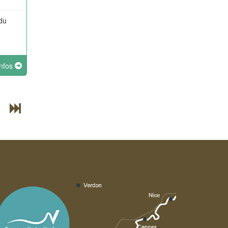
du
infos