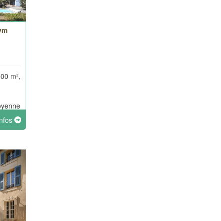
hym
500 m²,
oyenne
nt à
infos
e et
e.