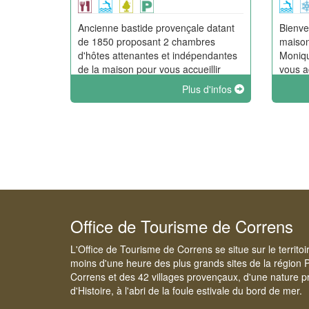
Ancienne bastide provençale datant
Bienve
de 1850 proposant 2 chambres
maison
d'hôtes attenantes et indépendantes
Moniqu
de la maison pour vous accueillir
vous ac
dans un environnement jardin et
partag
Plus d'infos
fleurs.
belle r
vignes,
sauva
Office de Tourisme de Correns
L'Office de Tourisme de Correns se situe sur le territo
moins d'une heure des plus grands sites de la région 
Correns et des 42 villages provençaux, d'une nature pr
d'Histoire, à l'abri de la foule estivale du bord de mer.