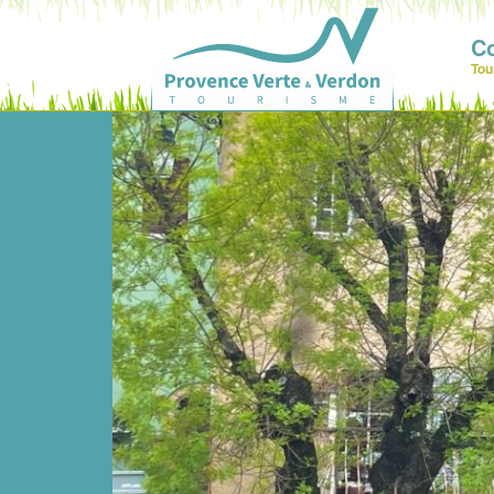
C
Tou