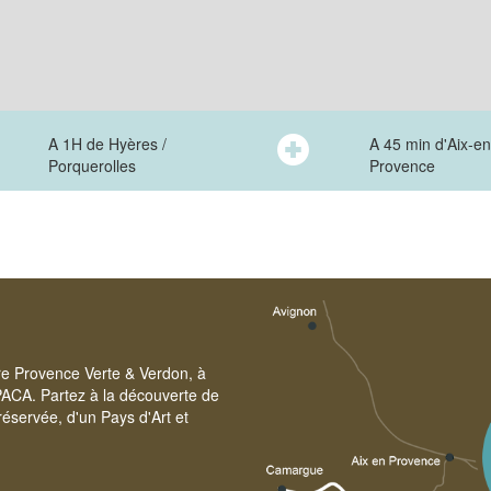
A 1H de Hyères /
A 45 min d'Aix-en
Porquerolles
Provence
ire Provence Verte & Verdon, à
PACA. Partez à la découverte de
éservée, d'un Pays d'Art et