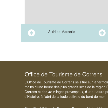
A 1H de Marseille
Office de Tourisme de Correns
L'Office de Tourisme de Correns se situe sur le territo
moins d'une heure des plus grands sites de la région 
Correns et des 42 villages provençaux, d'une nature pr
d'Histoire, à l'abri de la foule estivale du bord de mer.