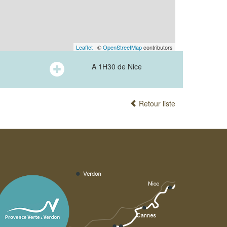
Leaflet
| ©
OpenStreetMap
contributors
A 1H30 de Nice
Retour liste