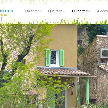
orrens
Où sortir
Que faire
Où dormir
A déco
risme