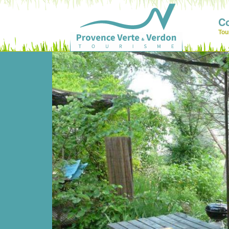
C
Tou