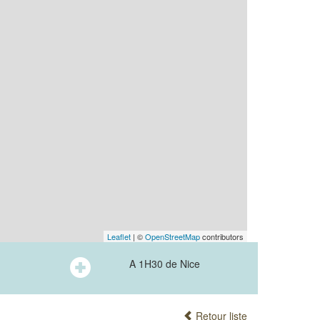
Leaflet
| ©
OpenStreetMap
contributors
A 1H30 de Nice
Retour liste