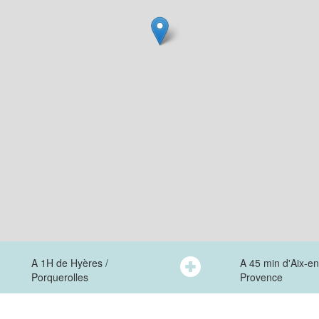
A 1H de Hyères /
A 45 min d'Aix-en
Porquerolles
Provence