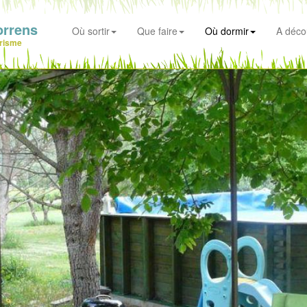
orrens
Où sortir
Que faire
Où dormir
A déco
risme