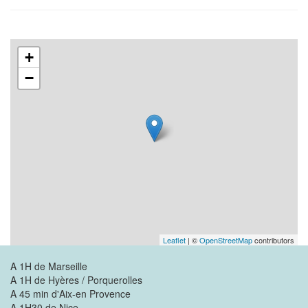
+
−
Leaflet
| ©
OpenStreetMap
contributors
A 1H de Marseille
A 1H de Hyères / Porquerolles
A 45 min d'Aix-en Provence
A 1H30 de Nice