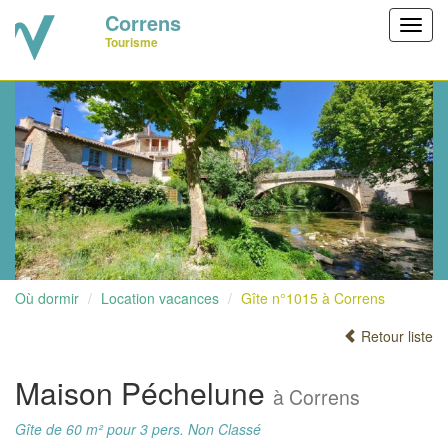
Correns
Toggl
Tourisme
navig
Où dormir
Location vacances
Gîte n°1015 à Correns
Retour liste
Maison Péchelune
à Correns
Gîte de 60 m² pour 3 pers. Non Classé