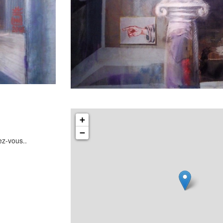
+
−
ez-vous..