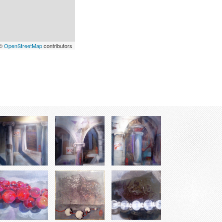
 ©
OpenStreetMap
contributors