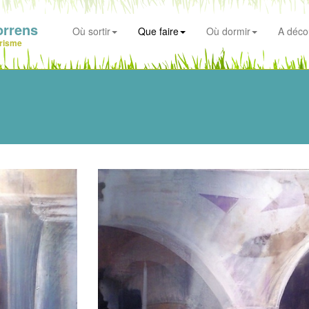
orrens
Où sortir
Que faire
Où dormir
A déco
risme