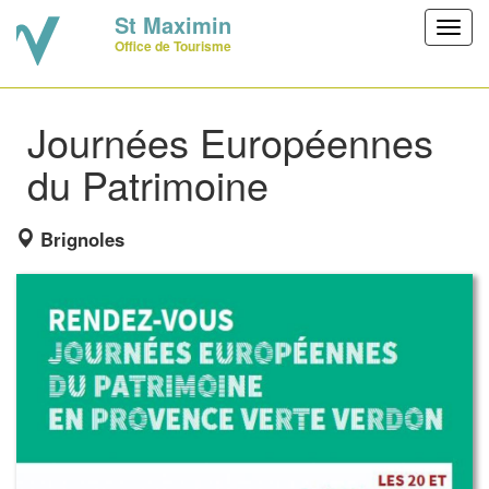
St Maximin
Toggl
Office de Tourisme
navig
Journées Européennes
du Patrimoine
Brignoles