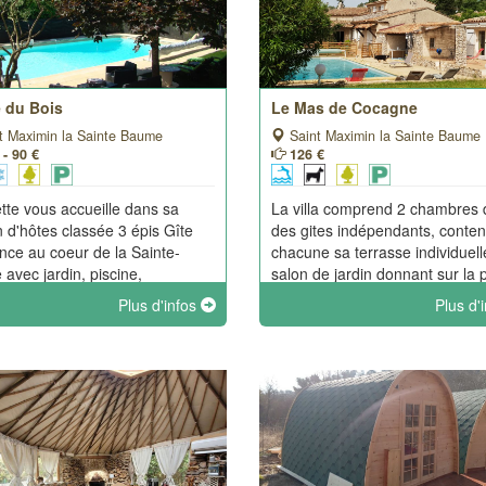
e du Bois
Le Mas de Cocagne
t Maximin la Sainte Baume
Saint Maximin la Sainte Baume
 - 90 €
126 €
tte vous accueille dans sa
La villa comprend 2 chambres
 d'hôtes classée 3 épis Gîte
des gites indépendants, conte
nce au coeur de la Sainte-
chacune sa terrasse individuel
avec jardin, piscine,
salon de jardin donnant sur la 
rome, aire de jeux et parking
et vue sur la Sainte Baume.
Plus d'infos
Plus d'
Pour plus d'intimité, toutes les
es ont une entrée
ndante.