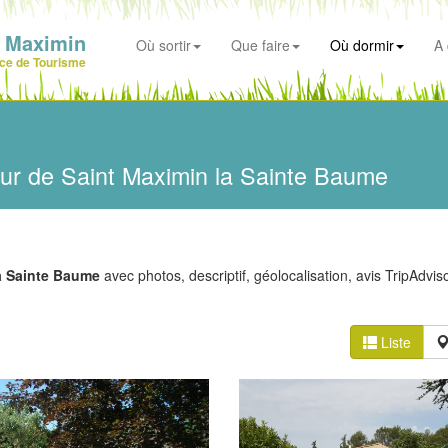
t Maximin
Où sortir
Que faire
Où dormir
A 
ice de Tourisme
ur de Saint Maximin la Sainte Baume
a Sainte Baume
avec photos, descriptif, géolocalisation, avis TripAdviso
Liste