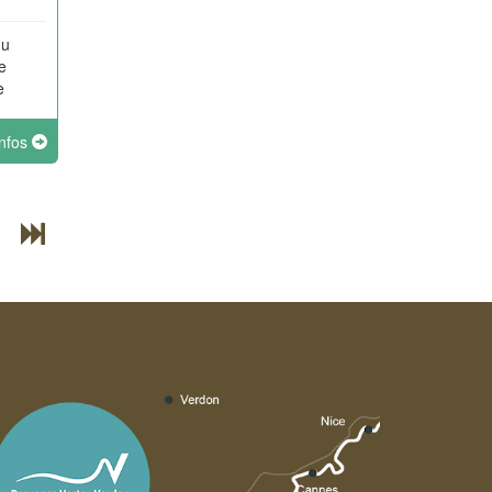
du
e
e
infos