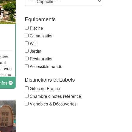
Equipements
Piscine
Climatisation
Wifi
Jardin
 dans
Restauration
nant
Accessible handi.
le avec
piscine
Distinctions et Labels
infos
Gîtes de France
Chambre d'hôtes référence
Vignobles & Découvertes