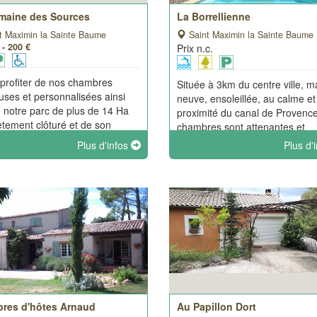
maine des Sources
La Borrellienne
t Maximin la Sainte Baume
Saint Maximin la Sainte Baume
 - 200 €
Prix n.c.
profiter de nos chambres
Située à 3km du centre ville, m
uses et personnalisées ainsi
neuve, ensoleillée, au calme et
 notre parc de plus de 14 Ha
proximité du canal de Provence
tement clôturé et de son
chambres sont attenantes et
g sécurisé.
indépendantes. Lit d'appoint su
Plus d'infos
Plus d'
demande en supplément (1 pa
chambre).
res d'hôtes Arnaud
Au Papillon Dort