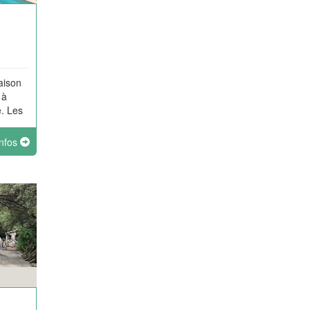
aison
 à
. Les
r
infos
r