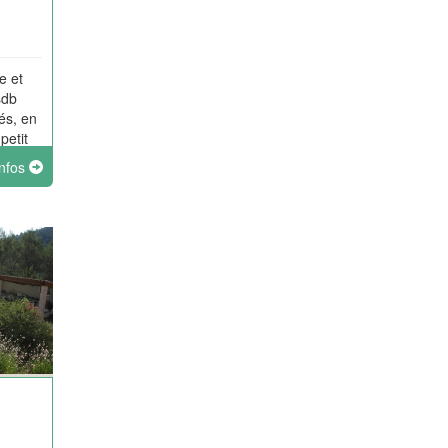
e et
sdb
vés, en
petit
asse
infos
n
cine.