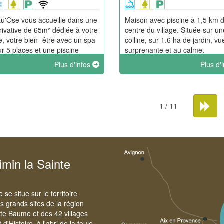
tu'Ose vous accueille dans une
Maison avec piscine à 1,5 km 
privative de 65m² dédiée à votre
centre du village. Située sur un
e, votre bien- être avec un spa
colline, sur 1.6 ha de jardin, vu
eur 5 places et une piscine
surprenante et au calme.
ée privative. Ce lieu décoré
Plus d'infos
Plus d'
oin et élégance vous fera
 un moment inoubliable à
1 / 11
imin la Sainte
e situe sur le territoire
 grands sites de la région
te Baume et des 42 villages
'Histoire, à l'abri de la foule