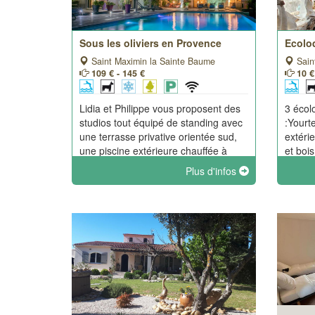
Sous les oliviers en Provence
Ecolo
Saint Maximin la Sainte Baume
Sain
109 € - 145 €
10 €
Lidia et Philippe vous proposent des
3 écol
studios tout équipé de standing avec
:Yourte
une terrasse privative orientée sud,
extéri
une piscine extérieure chauffée à
et bois
débordement de 12m x 6m ou un
chemin
Plus d'infos
jacuzzi suivant la saison.
cuisine