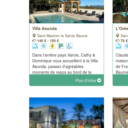
Villa Asunda
L'Oré
Saint Maximin la Sainte Baume
Sain
140 € - 150 €
75 €
Dans l'arrière pays Varois, Cathy &
Claude
Dominique vous accueillent à la Villa
maison
Asunda, passez d'agréables
de Fra
moments de repos au bord de la
Baume 
piscine avec sa vue magnifique sur la
boulod
Plus d'infos
Sainte Baume, le jacuzzi, le sauna
privé. 
sont à votre disposition pour vous
chambr
détendre.
indépe