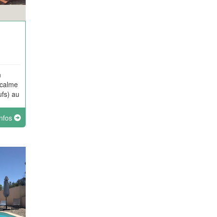
n
 calme
ufs) au
infos