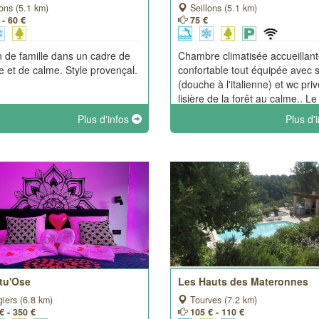
ons (5.1 km)
Seillons (5.1 km)
 - 60 €
75 €
 de famille dans un cadre de
Chambre climatisée accueillant
e et de calme. Style provençal.
confortable tout équipée avec 
(douche à l'italienne) et wc pri
lisière de la forêt au calme.. Le 
déjeuner peut-être pris en terr
Plus d'infos
Plus d'
privative ou dans la chambre e
complète autonomie. Accès pis
rtu'Ose
Les Hauts des Materonnes
iers (6.8 km)
Tourves (7.2 km)
€ - 350 €
105 € - 110 €