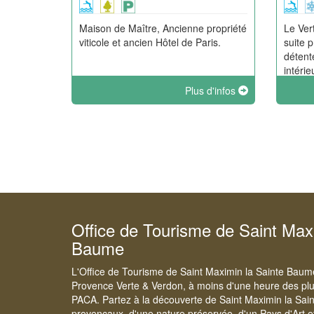
Maison de Maître, Ancienne propriété
Le Ver
viticole et ancien Hôtel de Paris.
suite 
détent
intéri
chauff
Plus d'infos
avec s
passer
deux.
Office de Tourisme de Saint Max
Baume
L'Office de Tourisme de Saint Maximin la Sainte Baume s
Provence Verte & Verdon, à moins d'une heure des plus
PACA. Partez à la découverte de Saint Maximin la Sain
provençaux, d'une nature préservée, d'un Pays d'Art et d