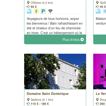
Ollières (4.2 km)
Seill
65 €
45 €
Voyageurs de tous horizons, soyez
Maison
les bienvenus ! Bain rafraichissant en
verdur
été et chaleur d'un feu de cheminée
en hiver. C'est un hébergement où le
subtil mélange de bois et de
Plus d'infos
matériaux contemporains apaise
l'âme de ses visiteurs.
Domaine Saint Dominique
Le Ve
Seillons (5.1 km)
Roug
110 € - 180 €
260 