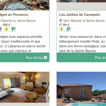
dges en Provence
Les Jardins de Carrawam
t Maximin la Sainte Baume
Saint Maximin la Sainte Baume
 - 230 €
80 €
odges avec espaces privatifs
Venez vous ressourcer dans u
 façon traditionnelle et spa
hébergement insolite Pods, au
eur. 2 Cabanes en pierre sèche
dans une ferme biologique (oe
 avec spa intérieur et
pied de la Sainte Baume
ée. Chaque lieu possède une
Plus d'infos
Plus d'
 d'été et un jardin.