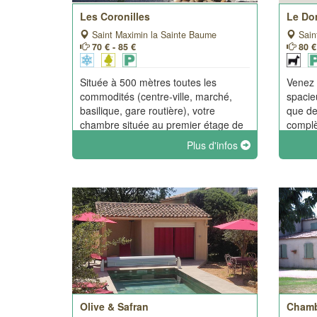
Les Coronilles
Le Do
Saint Maximin la Sainte Baume
Sain
70 € - 85 €
80 €
Située à 500 mètres toutes les
Venez 
commodités (centre-ville, marché,
spacie
basilique, gare routière), votre
que de
chambre située au premier étage de
complè
notre maison qui vous offre une vue
parkin
Plus d'infos
sur les collines et la basilique Marie-
Madeleine. Accès au jacuzzi
extérieur.
Olive & Safran
Chamb