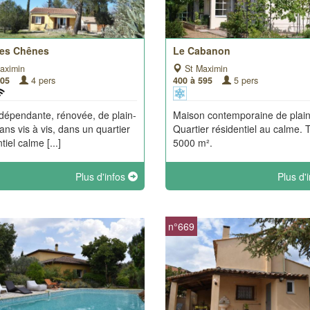
 Les Chênes
Le Cabanon
aximin
St Maximin
805
4 pers
400 à 595
5 pers
indépendante, rénovée, de plain-
Maison contemporaine de plain
sans vis à vis, dans un quartier
Quartier résidentiel au calme. 
tiel calme [...]
5000 m².
Plus d'infos
Plus d'
n°669