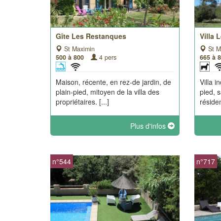
Gîte Les Restanques
Villa
St Maximin
St M
500 à 800
4 pers
665 à 
Maison, récente, en rez-de jardin, de
Villa 
plain-pied, mitoyen de la villa des
pied, 
propriétaires. [...]
résiden
Plus d'infos
n°544
n°717