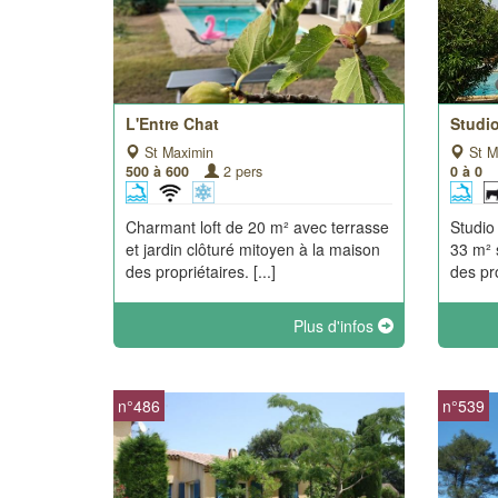
L'Entre Chat
Studi
St Maximin
St M
500 à 600
2 pers
0 à 0
Charmant loft de 20 m² avec terrasse
Studio
et jardin clôturé mitoyen à la maison
33 m² 
des propriétaires. [...]
des pro
Plus d'infos
n°486
n°539