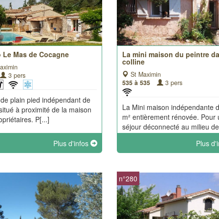
o Le Mas de Cocagne
La mini maison du peintre da
colline
aximin
St Maximin
3 pers
535 à 535
3 pers
 de plain pied indépendant de
La Mini maison indépendante 
situé à proximité de la maison
m² entièrement rénovée. Pour 
priétaires. P[...]
séjour déconnecté au milieu de l
Plus d'infos
Plus d'
n°280