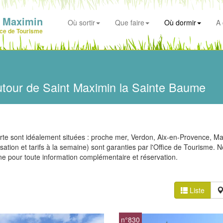
t Maximin
Où sortir
Que faire
Où dormir
A 
ice de Tourisme
utour de Saint Maximin la Sainte Baume
e sont idéalement situées : proche mer, Verdon, Aix-en-Provence, Mar
lisation et tarifs à la semaine) sont garanties par l'Office de Tourisme. 
ne pour toute information complémentaire et réservation.
Liste
n°830