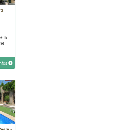
°2
e la
une
infos
esty -