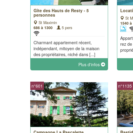
Gîte des Hauts de Resty - 5
Loca
personnes
St M
St Maximin
1540 à
686 à 1300
5 pers
Appart
Charmant appartement récent,
rez de
indépendant, mitoyen de la maison
proprié
des propriétaires, niché dans [...]
Plus d'infos
n°601
n°1135
Campagne La Pascalette
Basti