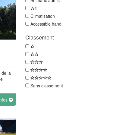
Animaux admis
Wifi
Climatisation
Accessible handi
Classement
 de la
ée
Sans classement
infos