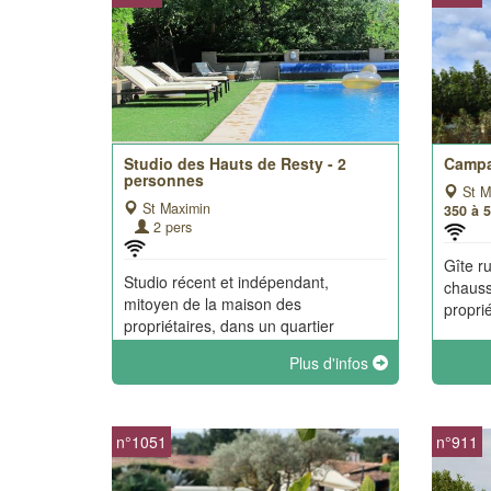
Studio des Hauts de Resty - 2
Campa
personnes
St M
St Maximin
350 à 
2 pers
Gîte r
Studio récent et indépendant,
chauss
mitoyen de la maison des
proprié
propriétaires, dans un quartier
réside[...]
Plus d'infos
n°1051
n°911