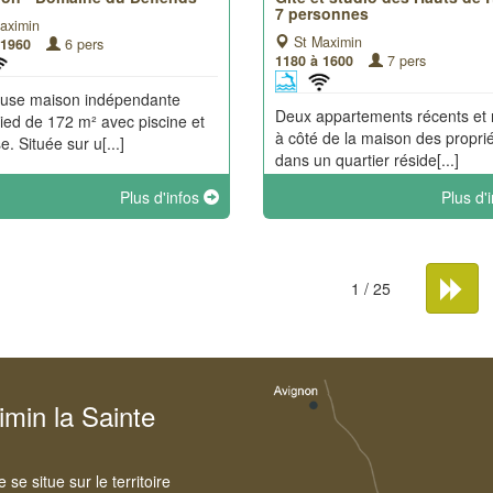
7 personnes
aximin
St Maximin
 1960
6 pers
1180 à 1600
7 pers
euse maison indépendante
Deux appartements récents et 
pied de 172 m² avec piscine et
à côté de la maison des proprié
e. Située sur u[...]
dans un quartier réside[...]
Plus d'infos
Plus d'
1 / 25
imin la Sainte
e situe sur le territoire