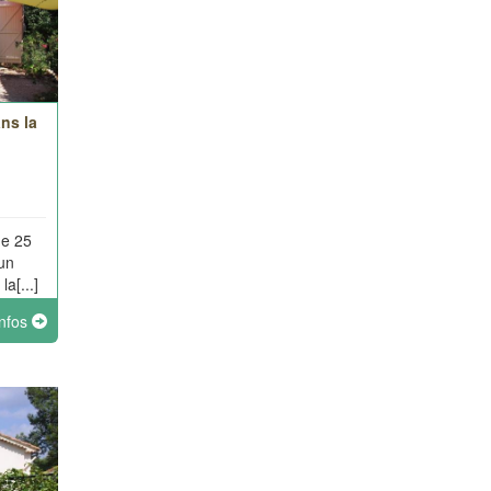
ns la
de 25
un
a[...]
infos