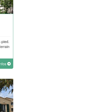
-pied.
Terrain
infos