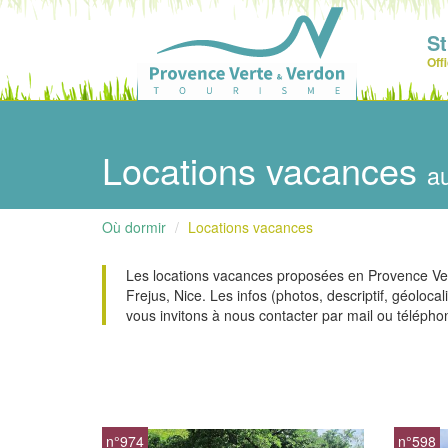
S
Off
Locations vacances
a
Où dormir
Locations vacances
Les locations vacances proposées en Provence Vert
Frejus, Nice. Les infos (photos, descriptif, géoloca
vous invitons à nous contacter par mail ou télépho
n°974
n°598