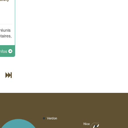
réunis
taires,
infos