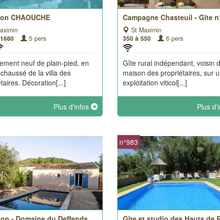
tion CHAOUCHE
Campagne Chasteuil - Gîte n
aximin
St Maximin
 1680
5 pers
350 à 550
6 pers
ement neuf de plain-pied, en
Gîte rural indépendant, voisin d
 chaussé de la villa des
maison des propriétaires, sur 
taires. Décoration[...]
exploitation viticol[...]
Plus d'infos
Plus d'
n°983
don - Domaine du Deffends
Gîte et studio des Hauts de R