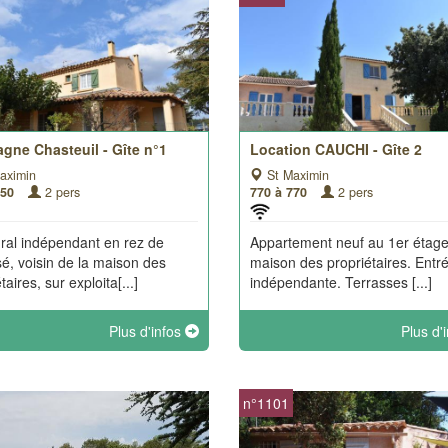
gne Chasteuil - Gîte n°1
Location CAUCHI - Gîte 2
aximin
St Maximin
550
2 pers
770 à 770
2 pers
ural indépendant en rez de
Appartement neuf au 1er étage
é, voisin de la maison des
maison des propriétaires. Entr
taires, sur exploita[...]
indépendante. Terrasses [...]
Plus d'infos
Plus d'
n°1101