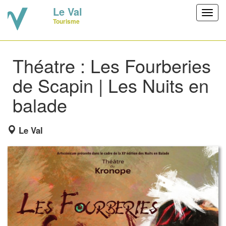
Le Val
Toggl
Tourisme
navig
Théatre : Les Fourberies
de Scapin | Les Nuits en
balade
Le Val