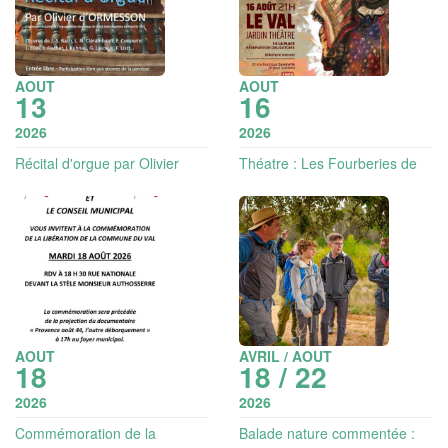
AOUT
AOUT
13
16
2026
2026
Récital d'orgue par Olivier
Théatre : Les Fourberies de
d'Ormesson
Scapin | Les Nuits en balade
AOUT
AVRIL / AOUT
18
18 / 22
2026
2026
Commémoration de la
Balade nature commentée :