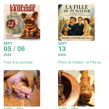
Libération du Val
Coucou hibou, coucou!
SEPT
SEPT
05 / 06
13
2026
2026
Foire à la saucisse
Pièce de théâtre : la Fille du
puisatier