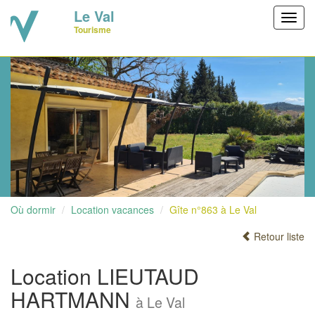
Le Val
Toggl
Tourisme
navig
Où dormir
Location vacances
Gîte n°863 à Le Val
Retour liste
Location LIEUTAUD
HARTMANN
à Le Val