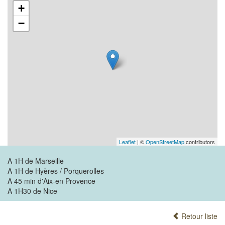
+
−
Leaflet
| ©
OpenStreetMap
contributors
A 1H de Marseille
A 1H de Hyères / Porquerolles
A 45 min d'Aix-en Provence
A 1H30 de Nice
Retour liste