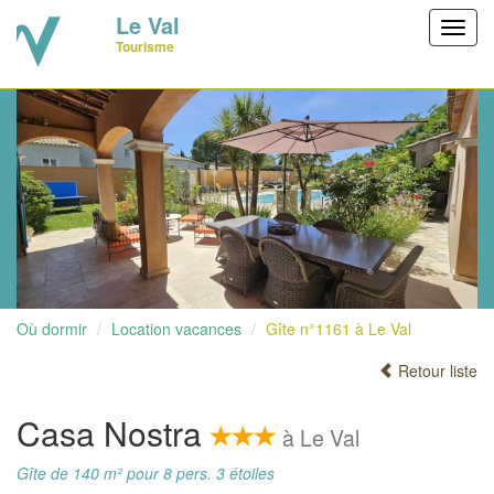
Le Val
Toggl
Tourisme
navig
Où dormir
Location vacances
Gîte n°1161 à Le Val
Retour liste
Casa Nostra
à Le Val
Gîte de 140 m² pour 8 pers. 3 étoiles