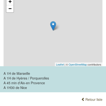
+
−
Leaflet
| ©
OpenStreetMap
contributors
A 1H de Marseille
A 1H de Hyères / Porquerolles
A 45 min d'Aix-en Provence
A 1H30 de Nice
Retour liste