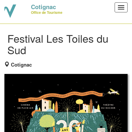
Cotignac
Toggl
Office de Tourisme
navig
Festival Les Toiles du
Sud
Cotignac