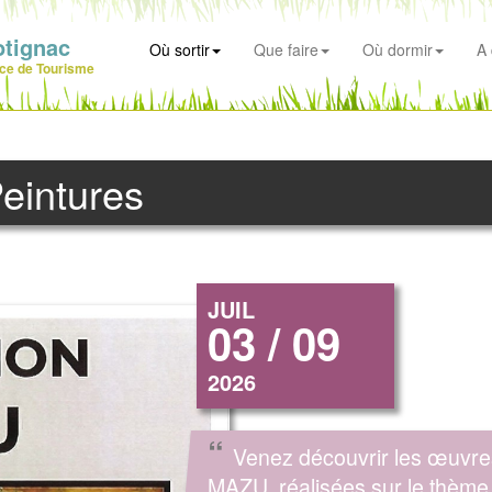
otignac
Où sortir
Que faire
Où dormir
A 
ice de Tourisme
Peintures
JUIL
03 / 09
2026
“
Venez découvrir les œuvre
MAZU, réalisées sur le thème