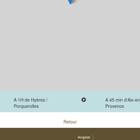
A 1H de Hyères /
A 45 min d'Aix-en
Porquerolles
Provence
Retour