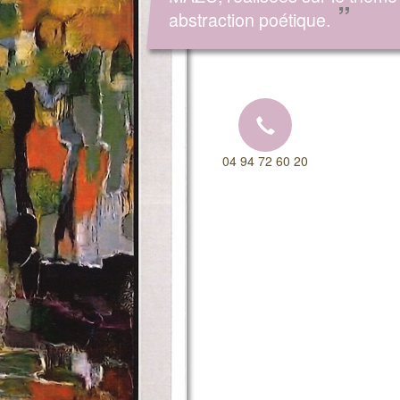
”
abstraction poétique.
04 94 72 60 20