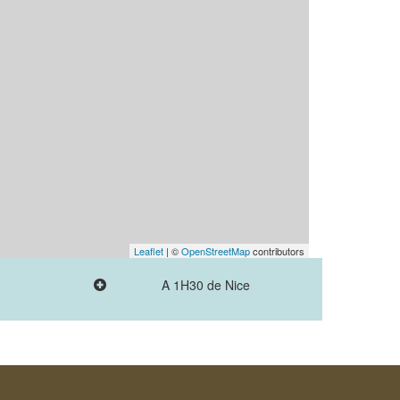
Leaflet
| ©
OpenStreetMap
contributors
A 1H30 de Nice