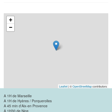
+
−
Leaflet
| ©
OpenStreetMap
contributors
A 1H de Marseille
A 1H de Hyères / Porquerolles
A 45 min d'Aix-en Provence
A 1H30 de Nice