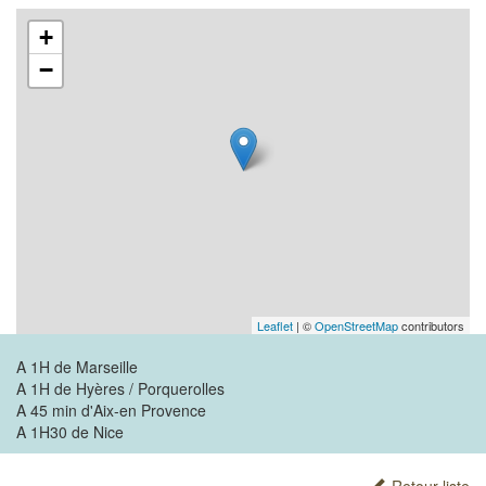
+
−
Leaflet
| ©
OpenStreetMap
contributors
A 1H de Marseille
A 1H de Hyères / Porquerolles
A 45 min d'Aix-en Provence
A 1H30 de Nice