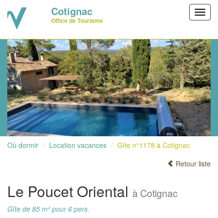
Cotignac
Toggl
Office de Tourisme
navig
Où dormir
Location vacances
Gîte n°1178 à Cotignac
Retour liste
Le Poucet Oriental
à Cotignac
Gîte de 85 m² pour 6 pers.