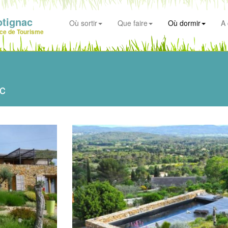
otignac
Où sortir
Que faire
Où dormir
A 
ice de Tourisme
c