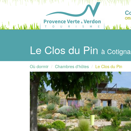
C
Off
Le Clos du Pin
à Cotigna
Où dormir
Chambres d'hôtes
Le Clos du Pin