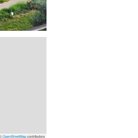
 ©
OpenStreetMap
contributors