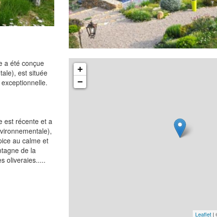
ue a été conçue
+
ale), est située
−
 exceptionnelle.
e est récente et a
nvironnementale),
ice au calme et
ntagne de la
 oliveraies.....
Leaflet
|