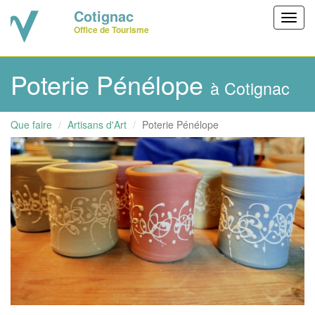
Cotignac
Toggl
Office de Tourisme
navig
Poterie Pénélope
à Cotignac
Que faire
Artisans d'Art
Poterie Pénélope