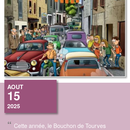
AOUT
15
2025
“
Cette année, le Bouchon de Tourves