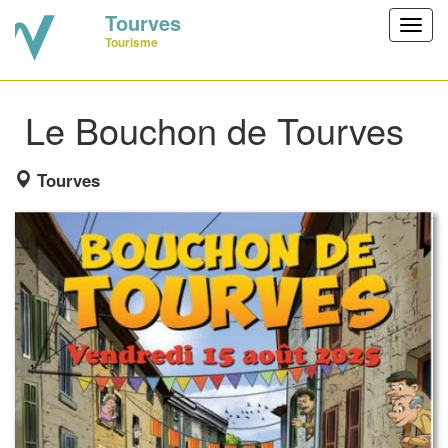
Tourves
Toggl
Tourisme
navig
Le Bouchon de Tourves
Tourves