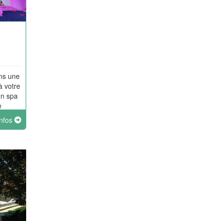
ans une
à votre
un spa
e
oré
infos
a
à