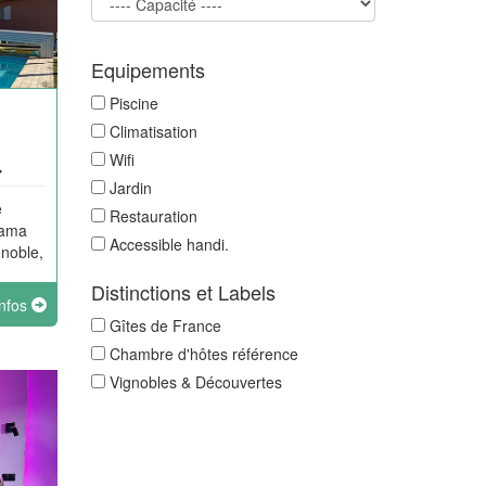
Equipements
Piscine
Climatisation
Wifi
Jardin
e
Restauration
rama
Accessible handi.
gnoble,
Distinctions et Labels
infos
Gîtes de France
Chambre d'hôtes référence
Vignobles & Découvertes