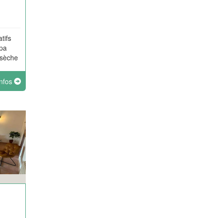
tifs
spa
 sèche
e une
infos