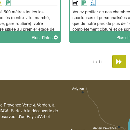
 à 500 mètres toutes les
Venez profiter de nos chambre
ités (centre-ville, marché,
spacieuses et personnalisées a
ue, gare routière), votre
que de notre parc de plus de 
e située au premier étage de
complètement clôturé et de so
maison qui vous offre une vue
parking sécurisé.
Plus d'infos
Plus d'
 collines et la basilique Marie-
ine. Accès au jacuzzi
ur.
1 / 11
ire Provence Verte & Verdon, à
PACA. Partez à la découverte de
éservée, d'un Pays d'Art et