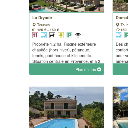
La Dryade
Domai
Tourves
Tour
120 € - 160 €
160 
Propriété 1,2 ha. Piscine extérieure
Des ch
chauffée (hors hiver), pétanque,
confor
tennis, pool-house et kitchenette.
pour v
Situation centrale en Provence, et à 2
aménag
km du village.
comme 
Plus d'infos
ambian
envies 