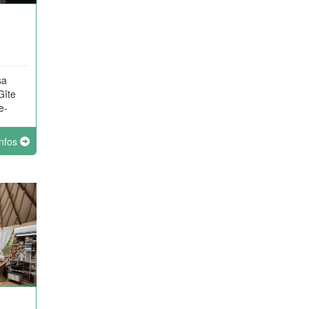
sa
Gîte
e-
rking
infos
es les