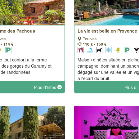
rme des Pachous
La vie est belle en Provence
ves
Tourves
 - 114 €
110 € - 150 €
 tout confort à la ferme
Maison d'hôtes située en plein
 des gorges du Caramy et
campagne, dominant un pano
 de randonnées.
dégagé sur une vallée et un vi
à l'écart du bruit.
Plus d'infos
Plus d'