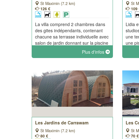
St Maximin (7.2 km)
St M
126 €
109 
La villa comprend 2 chambres dans
Lidia 
des gites indépendants, contenant
studio
chacune sa terrasse individuelle avec
une te
salon de jardin donnant sur la piscine
une pi
et vue sur la Sainte Baume.
débor
Plus d'infos
jacuzzi
Les Jardins de Carrawam
Les Co
St Maximin (7.2 km)
St M
80 €
70 €