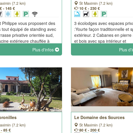
aximin (7.2 km)
St Maximin (7.2 km)
€ - 145 €
10 € - 230 €
et Philippe vous proposent des
3 écolodges avec espaces priva
s tout équipé de standing avec
:Yourte façon traditionnelle et 
rrasse privative orientée sud,
extérieur. 2 Cabanes en pierre
scine extérieure chauffée à
et bois avec spa intérieur et
dement de 12m x 6m ou un
cheminée. Chaque lieu possèd
Plus d'infos
Plus d'
 suivant la saison.
cuisine d'été et un jardin.
ronilles
Le Domaine des Sources
aximin (7.2 km)
St Maximin (7.2 km)
 - 85 €
80 € - 200 €