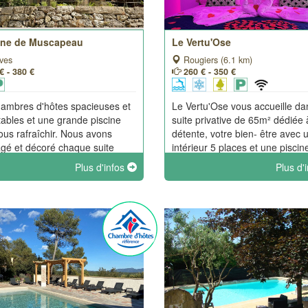
ne de Muscapeau
Le Vertu'Ose
ves
Rougiers (6.1 km)
€ - 380 €
260 € - 350 €
ambres d'hôtes spacieuses et
Le Vertu'Ose vous accueille d
tables et une grande piscine
suite privative de 65m² dédiée 
ous rafraîchir. Nous avons
détente, votre bien- être avec 
é et décoré chaque suite
intérieur 5 places et une piscin
un lieu unique, des
chauffée privative. Ce lieu déc
Plus d'infos
Plus d'
ces singulières, pour des
avec soin et élégance vous fer
différentes.
passer un moment inoubliable 
deux.