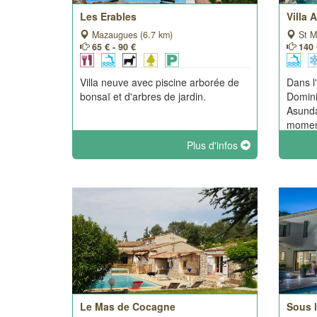
Les Erables
Villa
Mazaugues (6.7 km)
St M
65 € - 90 €
140 
Villa neuve avec piscine arborée de
Dans l
bonsaï et d'arbres de jardin.
Domini
Asunda
moment
piscin
Plus d'infos
Sainte
sont à
détend
Le Mas de Cocagne
Sous l