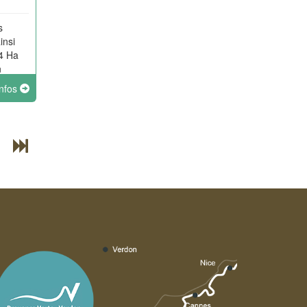
s
insi
14 Ha
n
infos