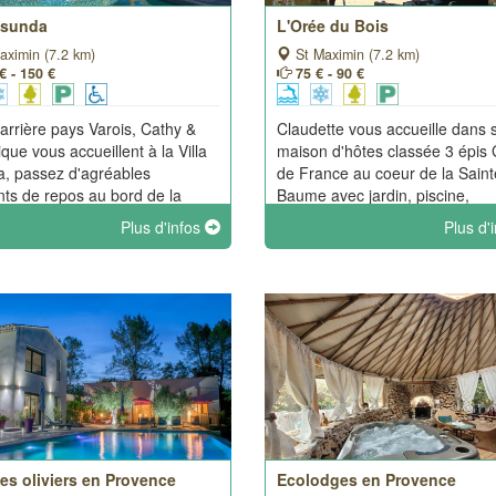
 Asunda
L'Orée du Bois
aximin (7.2 km)
St Maximin (7.2 km)
€ - 150 €
75 € - 90 €
'arrière pays Varois, Cathy &
Claudette vous accueille dans 
que vous accueillent à la Villa
maison d'hôtes classée 3 épis 
, passez d'agréables
de France au coeur de la Saint
s de repos au bord de la
Baume avec jardin, piscine,
e avec sa vue magnifique sur la
boulodrome, aire de jeux et pa
Plus d'infos
Plus d'
 Baume, le jacuzzi, le sauna
privé. Pour plus d'intimité, tout
 votre disposition pour vous
chambres ont une entrée
re.
indépendante.
es oliviers en Provence
Ecolodges en Provence