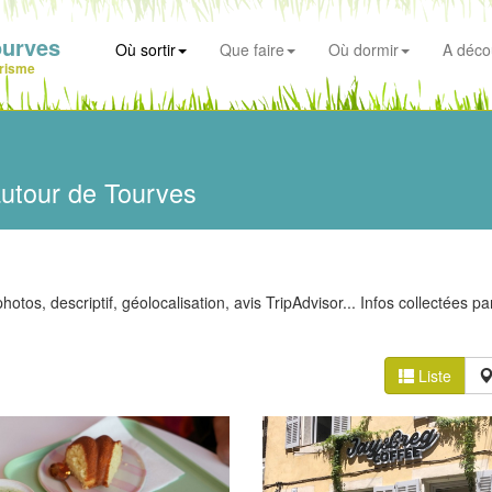
ourves
Où sortir
Que faire
Où dormir
A déco
risme
utour de Tourves
otos, descriptif, géolocalisation, avis TripAdvisor... Infos collectées par
Liste