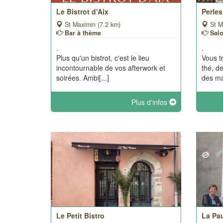
Le Bistrot d'Aix
Perles
St Maximin (7.2 km)
St M
Bar à thème
Sal
.
.
Plus qu'un bistrot, c'est le lieu
Vous t
incontournable de vos afterwork et
thé, d
soirées. Ambi[...]
des ma
Plus d'infos
Le Petit Bistro
La Pa