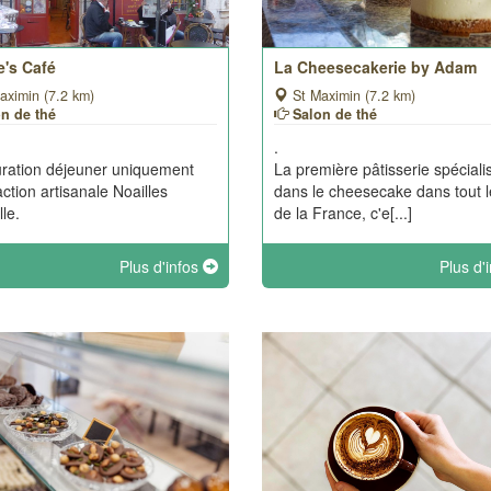
e's Café
La Cheesecakerie by Adam
aximin (7.2 km)
St Maximin (7.2 km)
on de thé
Salon de thé
.
ration déjeuner uniquement
La première pâtisserie spéciali
action artisanale Noailles
dans le cheesecake dans tout l
lle.
de la France, c'e[...]
Plus d'infos
Plus d'