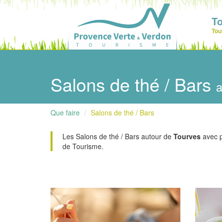
T
Tou
Salons de thé / Bars
a
Que faire
Salons de thé / Bars
Les Salons de thé / Bars autour de
Tourves
avec ph
de Tourisme.