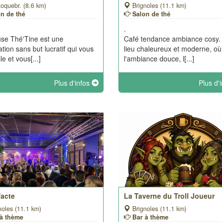
oquebr. (8.6 km)
Brignoles (11.1 km)
on de thé
Salon de thé
.
se Thé'Tine est une
Café tendance ambiance cosy.
ation sans but lucratif qui vous
lieu chaleureux et moderne, où
le et vous[...]
l'ambiance douce, l[...]
Plus d'infos
Plus d'
'acte
La Taverne du Troll Joueur
noles (11.1 km)
Brignoles (11.1 km)
 à thème
Bar à thème