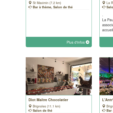
St Maximin (7.2 km)
La R
Bar à thème, Salon de thé
Sal
.
La Pau
associ
accueil
Plus d'infos
Diot Maître Chocolatier
L'Antr
Brignoles (11.1 km)
Brig
Salon de thé
Bar