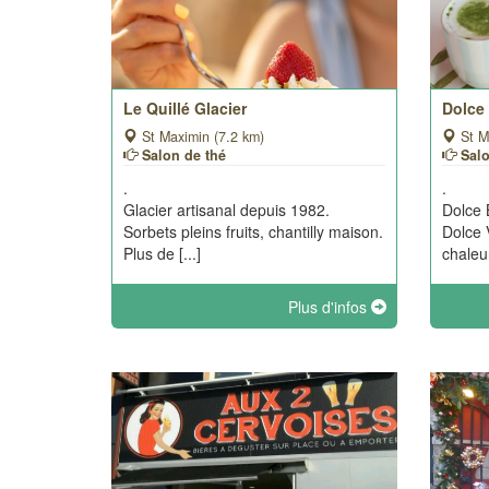
Le Quillé Glacier
Dolce
St Maximin (7.2 km)
St M
Salon de thé
Sal
.
.
Glacier artisanal depuis 1982.
Dolce 
Sorbets pleins fruits, chantilly maison.
Dolce V
Plus de [...]
chaleur
Plus d'infos