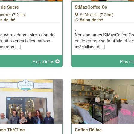
 de Sucre
StMaxCoffee Co
aximin (7.2 km)
St Maximin (7.2 km)
on de thé
Salon de thé
.
rouverez dans notre salon de
Nous sommes StMaxCoffee Co
es pâtisseries faites maison,
petite entreprise familiale et loc
carons,[...]
spécialisée d[...]
Plus d'infos
Plus d'
use Thé'Tine
Coffee Délice