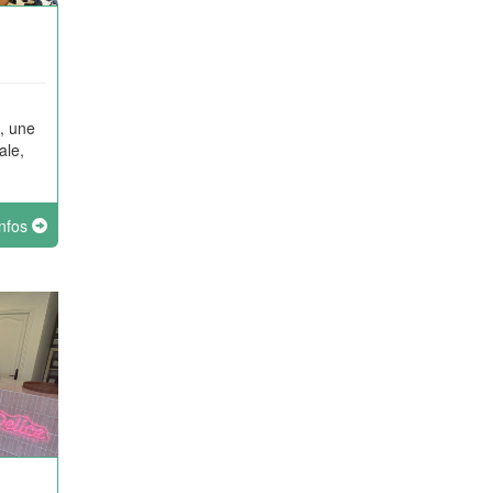
, une
ale,
infos