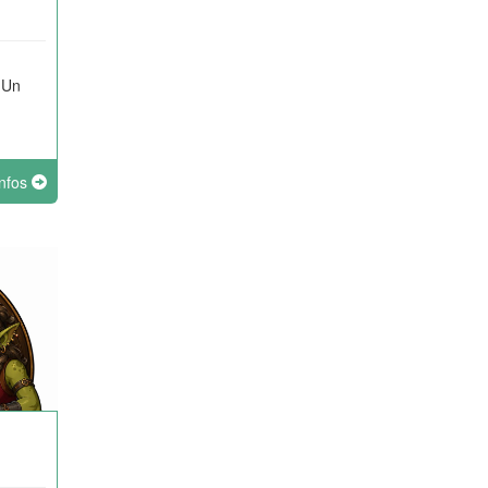
 Un
infos