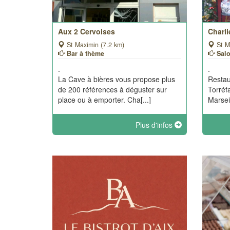
Aux 2 Cervoises
Charli
St Maximin (7.2 km)
St M
Bar à thème
Sal
.
.
La Cave à bières vous propose plus
Restau
de 200 références à déguster sur
Torréf
place ou à emporter. Cha[...]
Marsei
Plus d'infos