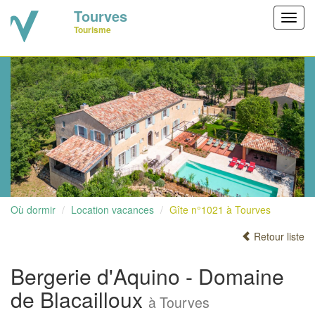
Tourves
Toggl
Tourisme
navig
Où dormir
Location vacances
Gîte n°1021 à Tourves
Retour liste
Bergerie d'Aquino - Domaine
de Blacailloux
à Tourves