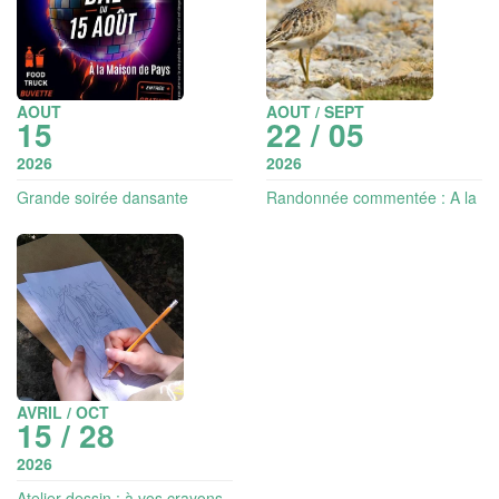
AOUT
AOUT / SEPT
15
22 / 05
2026
2026
Grande soirée dansante
Randonnée commentée : A la
recherche du Guignard
d'Eurasie (à partir de 10 ans)
AVRIL / OCT
15 / 28
2026
Atelier dessin : à vos crayons,