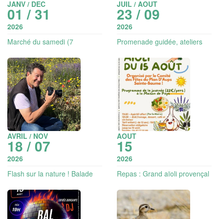
JANV / DEC
JUIL / AOUT
01 / 31
23 / 09
2026
2026
Marché du samedi (7
Promenade guidée, ateliers
exposants)
sensoriels et créatifs : Les
explorateurs de la nature en
Sainte-Baume (dès 5 ans)
AVRIL / NOV
AOUT
18 / 07
15
2026
2026
Flash sur la nature ! Balade
Repas : Grand aïoli provençal
photo en Sainte Baume