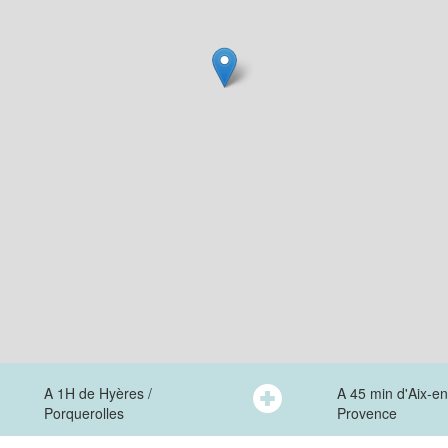
A 1H de Hyères /
A 45 min d'Aix-en
Porquerolles
Provence