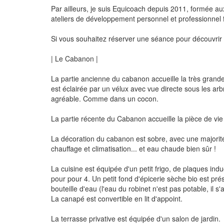
Par ailleurs, je suis Equicoach depuis 2011, formée a
ateliers de développement personnel et professionnel f
Si vous souhaitez réserver une séance pour découvrir 
| Le Cabanon |
La partie ancienne du cabanon accueille la très grand
est éclairée par un vélux avec vue directe sous les arb
agréable. Comme dans un cocon.
La partie récente du Cabanon accueille la pièce de vie e
La décoration du cabanon est sobre, avec une majorité
chauffage et climatisation... et eau chaude bien sûr !
La cuisine est équipée d'un petit frigo, de plaques induc
pour pour 4. Un petit fond d'épicerie sèche bio est prés
bouteille d'eau (l'eau du robinet n'est pas potable, il s
La canapé est convertible en lit d'appoint.
La terrasse privative est équipée d'un salon de jardin.