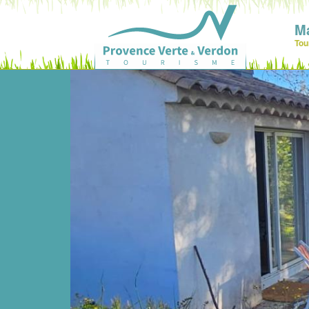
M
Tou