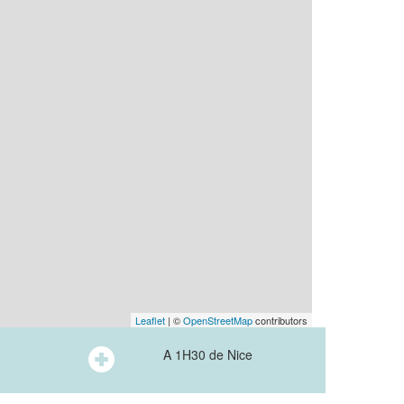
Leaflet
| ©
OpenStreetMap
contributors
A 1H30 de Nice