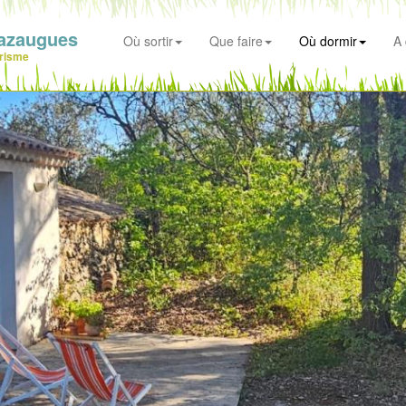
azaugues
Où sortir
Que faire
Où dormir
A 
risme