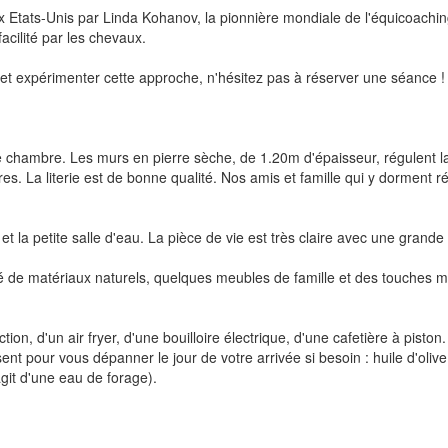
ux Etats-Unis par Linda Kohanov, la pionnière mondiale de l'équicoach
acilité par les chevaux.
et expérimenter cette approche, n'hésitez pas à réserver une séance !
e chambre. Les murs en pierre sèche, de 1.20m d'épaisseur, régulent l
res. La literie est de bonne qualité. Nos amis et famille qui y dorment 
t la petite salle d'eau. La pièce de vie est très claire avec une grande 
 de matériaux naturels, quelques meubles de famille et des touches m
tion, d'un air fryer, d'une bouilloire électrique, d'une cafetière à pisto
ent pour vous dépanner le jour de votre arrivée si besoin : huile d'olive,
'agit d'une eau de forage).