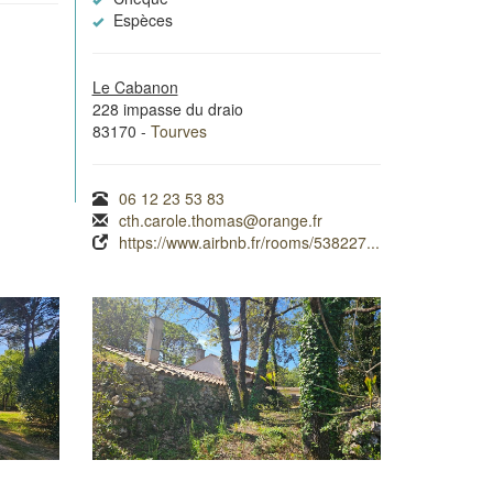
Espèces
Le Cabanon
228 impasse du draio
83170 -
Tourves
06 12 23 53 83
cth.carole.thomas@orange.fr
https://www.airbnb.fr/rooms/538227...