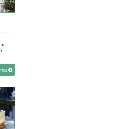
tre
n
infos