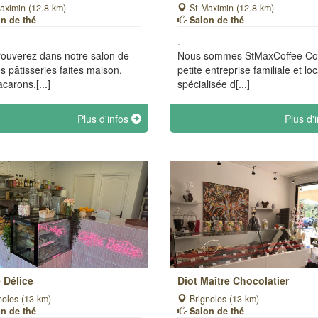
aximin (12.8 km)
St Maximin (12.8 km)
on de thé
Salon de thé
.
rouverez dans notre salon de
Nous sommes StMaxCoffee Co
es pâtisseries faites maison,
petite entreprise familiale et loc
carons,[...]
spécialisée d[...]
Plus d'infos
Plus d'
 Délice
Diot Maître Chocolatier
noles (13 km)
Brignoles (13 km)
on de thé
Salon de thé