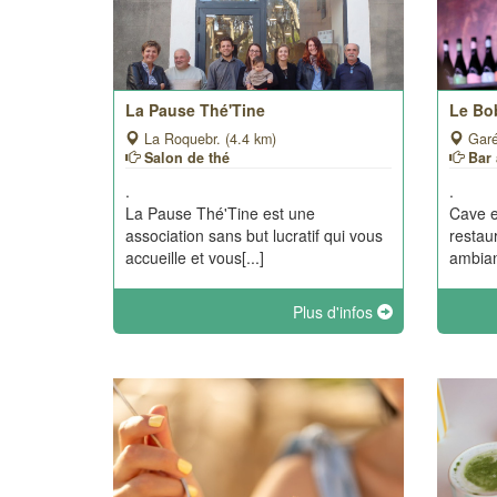
La Pause Thé'Tine
Le Bo
La Roquebr. (4.4 km)
Garé
Salon de thé
Bar
.
.
La Pause Thé'Tine est une
Cave et
association sans but lucratif qui vous
restau
accueille et vous[...]
ambian
Plus d'infos