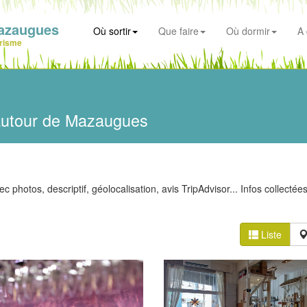
azaugues
Où sortir
Que faire
Où dormir
A 
risme
utour de Mazaugues
c photos, descriptif, géolocalisation, avis TripAdvisor... Infos collectée
Liste