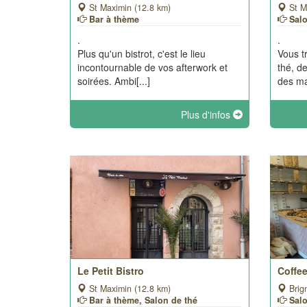
St Maximin (12.8 km)
St M
Bar à thème
Sal
.
.
Plus qu'un bistrot, c'est le lieu
Vous t
incontournable de vos afterwork et
thé, d
soirées. Ambi[...]
des ma
Plus d'infos
Le Petit Bistro
Coffee
St Maximin (12.8 km)
Brig
Bar à thème, Salon de thé
Sal