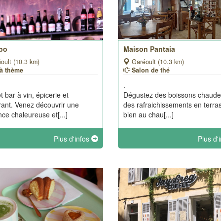
bo
Maison Pantaia
oult (10.3 km)
Garéoult (10.3 km)
 à thème
Salon de thé
.
 bar à vin, épicerie et
Dégustez des boissons chaude
rant. Venez découvrir une
des rafraichissements en terra
ce chaleureuse et[...]
bien au chau[...]
Plus d'infos
Plus d'