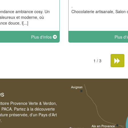
.
endance ambiance cosy. Un
Chocolaterie artisanale, Salon 
haleureux et moderne, où
nce douce, l[...]
Plus d'infos
Plus d'
1 / 3
es
ritoire Provence Verte & Verdon,
n PACA. Partez à la découverte
ture préservée, d'un Pays d'Art
r.