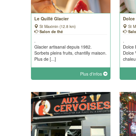
Le Quillé Glacier
Dolce
St Maximin (12.8 km)
St M
Salon de thé
Sal
.
.
Glacier artisanal depuis 1982.
Dolce 
Sorbets pleins fruits, chantilly maison.
Dolce V
Plus de [...]
chaleur
Plus d'infos