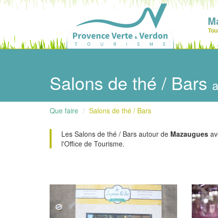
M
Tou
Salons de thé / Bars
a
Que faire
Salons de thé / Bars
Les Salons de thé / Bars autour de
Mazaugues
ave
l'Office de Tourisme.