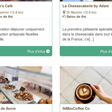
e's Café
La Cheesecakerie by Adam
aximin (12.8 km)
St Maximin (12.8 km)
on de thé
Salon de thé
.
ration déjeuner uniquement
La première pâtisserie spéciali
action artisanale Noailles
dans le cheesecake dans tout l
lle.
de la France, c'e[...]
Plus d'infos
Plus d'
 de Sucre
StMaxCoffee Co