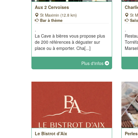
Aux 2 Cervoises
Charli
St Maximin (12.8 km)
St M
Bar à thème
Sal
.
.
La Cave à bières vous propose plus
Restau
de 200 références à déguster sur
Torréf
place ou à emporter. Cha[...]
Marsei
Plus d'infos
Le Bistrot d'Aix
Perles