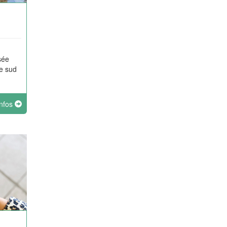
sée
e sud
infos