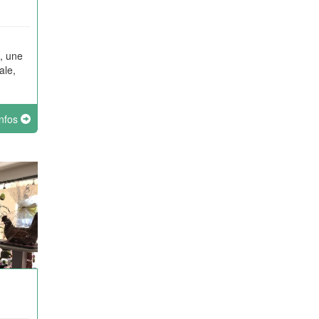
, une
ale,
infos