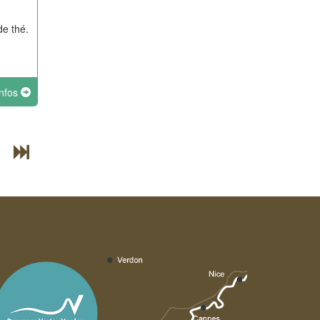
de thé.
infos