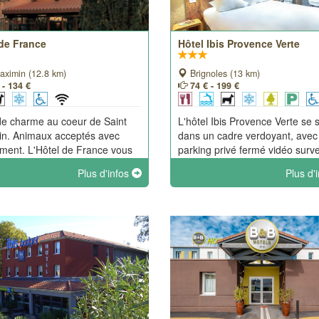
 de France
Hôtel Ibis Provence Verte
aximin (12.8 km)
Brignoles (13 km)
 - 134 €
74 € - 199 €
de charme au coeur de Saint
L'hôtel Ibis Provence Verte se s
n. Animaux acceptés avec
dans un cadre verdoyant, avec
ment. L'Hôtel de France vous
parking privé fermé vidéo surve
lle dans un cadre à l'esprit
et wifi gratuit. Sur place, vous
Plus d'infos
Plus d'
çal et moderne.
trouverez également le restaur
Jardin des Adrets" proposant 
cuisine française traditionnelle 
soignée.