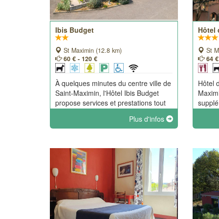
Ibis Budget
Hôtel
St Maximin (12.8 km)
St M
60 € - 120 €
64 €
À quelques minutes du centre ville de
Hôtel 
Saint-Maximin, l'Hôtel Ibis Budget
Maximi
propose services et prestations tout
supplé
confort à petit prix, dans un
accuei
Plus d'infos
établissement rénové. Accueil
proven
sympathique et accès pratique.