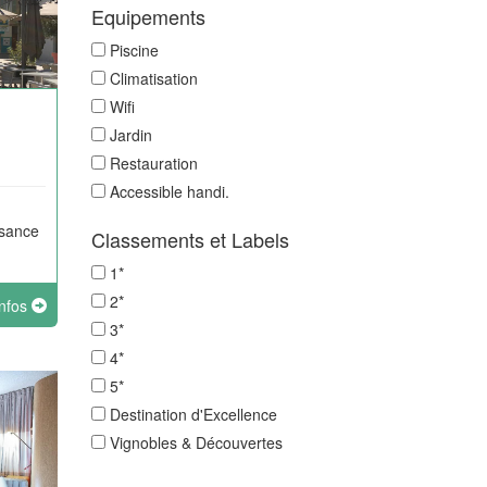
Equipements
Piscine
Climatisation
Wifi
Jardin
Restauration
Accessible handi.
aisance
Classements et Labels
1*
aximin
2*
infos
3*
4*
5*
Destination d'Excellence
Vignobles & Découvertes