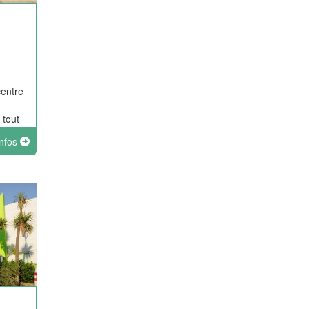
centre
 tout
infos
e