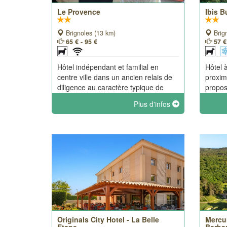
Le Provence
Ibis 
Brignoles (13 km)
Brig
65 € - 95 €
57 €
Hôtel indépendant et familial en
Hôtel 
centre ville dans un ancien relais de
proximi
diligence au caractère typique de
propos
Provence.
confort
Plus d'infos
Originals City Hotel - La Belle
Mercu