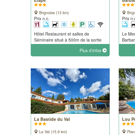
Etape
Barba
Brignoles (13 km)
Brig
Prix n.c.
Prix n.
Hôtel Restaurant et salles de
Le Mer
Séminaire situé à 500m de la sortie
Barbar
n°35 de l' A8 et du centre ville de
presti
Plus d'infos
Brignoles.
Europ
indépe
forêt, 
La Bastide du Val
Lou P
Le Val (15.9 km)
Plan