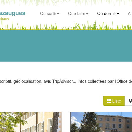
azaugues
Où sortir
Que faire
Où dormir
A 
risme
iptif, géolocalisation, avis TripAdvisor... Infos collectées par l'Office d
Liste