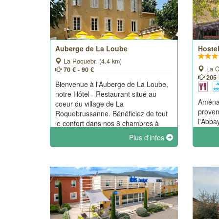
Auberge de La Loube
Hostel
La Roquebr. (4.4 km)
La C
70 € - 90 €
205 
Bienvenue à l'Auberge de La Loube,
notre Hôtel - Restaurant situé au
Aménag
coeur du village de La
proven
Roquebrussanne. Bénéficiez de tout
l'Abba
le confort dans nos 8 chambres à
établi
l'étage toutes équipées, à la
Plus d'infos
presta
décoration moderne et soignée.
proxim
Parking gratuit à proximité.
bénédi
un éta