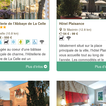
lerie de l'Abbaye de La Celle
Hôtel Plaisance
St Maximin (12.8 km)
elle (10.8 km)
54 € - 99 €
€ - 550 €
Idéalement situé sur la place
ée au coeur d'une bâtisse
principale de la ville, l'hôtel Pl
çale de charme, l'Hôtellerie de
vous accueille tout au long de
ye de La Celle est un
l'année. Les commodités et le
ssement d'Alain Ducasse. La
patrimoine culturel de Saint M
Plus d'infos
Plus d'
nce de ses services et sa
vous seront facile d'accès.
ité avec l'abbaye royale
ctine du XIIème siècle en font
blissement unique.