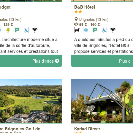
Budget
B&B Hôtel
noles (13 km)
Brignoles (13 km)
 - 129 €
59 € - 160 €
à l'architecture moderne situé à
A quelques minutes à pied du 
té de la sortie d'autoroute,
ville de Brignoles, l'Hôtel B&B
ant services et prestations tout
propose services et prestations
.
confort à prix doux, dans un
Plus d'infos
Plus d'
établissement moderne et facil
d'accès.
re Brignoles Golf de
Kyriad Direct