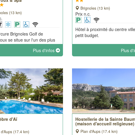
roux & Spa
Brignoles (13 km)
noles (13 km)
Prix n.c.
c.
Hôtel à proximité du centre ville
cure Brignoles Golf de
petit budget.
oux se situe sur l'un des plus
gieux parcours de Golf
Plus d'infos
Plus d'
éen. Chambres avec entrée
ndante nichées au coeur de la
alliant modernité et confort.
èbre d'Aï
Hostellerie de la Sainte Bau
(maison d'accueil religieuse)
Plan d'Aups (17.4 km)
 d'Aups (17.4 km)