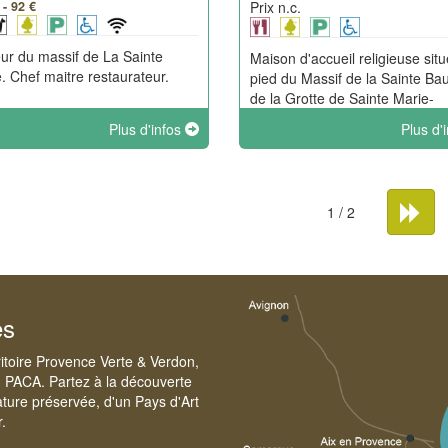
 - 92 €
Prix n.c.
ur du massif de La Sainte
Maison d'accueil religieuse sit
 Chef maitre restaurateur.
pied du Massif de la Sainte Ba
de la Grotte de Sainte Marie-
Madeleine, l'hostellerie est ten
Plus d'infos
Plus d'
les frères dominicains. Elle offr
services simples, confortables 
conviviaux.
1 / 2
es
ritoire Provence Verte & Verdon,
n PACA. Partez à la découverte
ture préservée, d'un Pays d'Art
r.