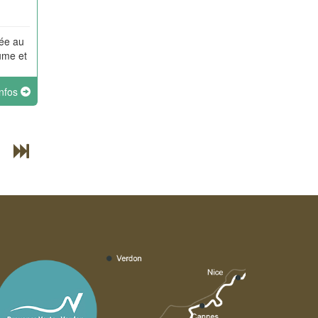
uée au
ume et
ue par
infos
e des
et