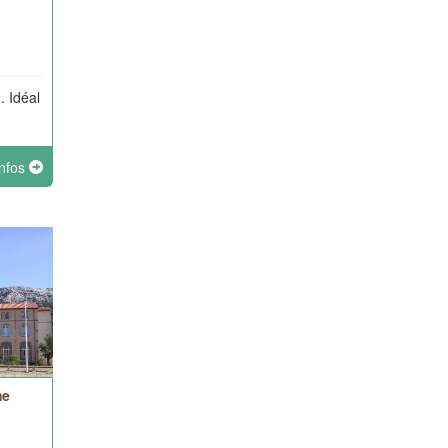
. Idéal
infos
me