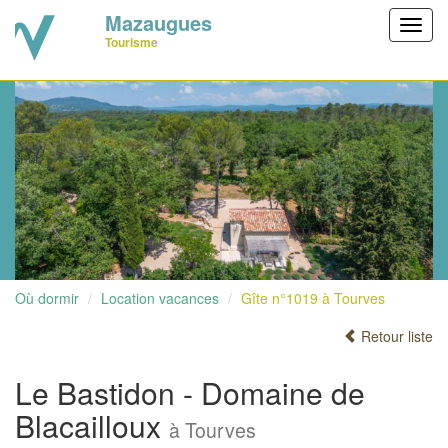
Mazaugues
Toggl
Tourisme
navig
Où dormir
Location vacances
Gîte n°1019 à Tourves
Retour liste
Le Bastidon - Domaine de
Blacailloux
à Tourves