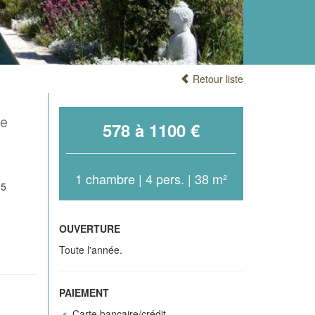
Retour liste
ne
578 à 1100 €
1 chambre | 4 pers. | 38 m²
.5
OUVERTURE
Toute l'année.
PAIEMENT
Carte bancaire/crédit