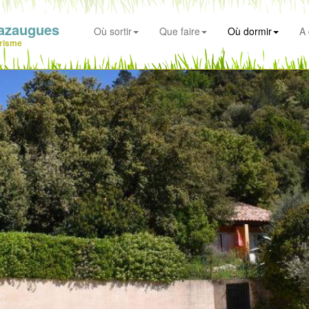
azaugues
Où sortir
Que faire
Où dormir
A 
risme