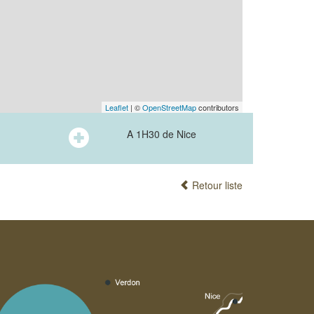
Leaflet
| ©
OpenStreetMap
contributors
A 1H30 de Nice
Retour liste