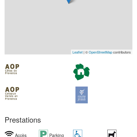
Leaflet
| ©
OpenStreetMap
contributors
Prestations
Accès
Parking