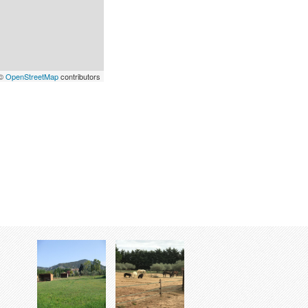
 ©
OpenStreetMap
contributors