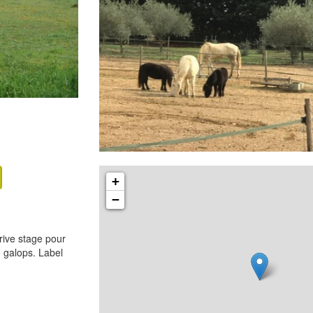
+
−
rive stage pour
 galops. Label