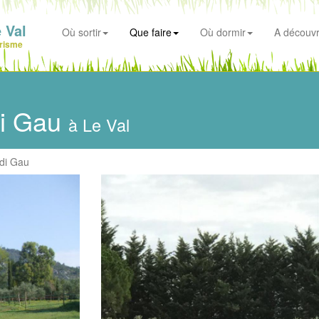
 Val
Où sortir
Que faire
Où dormir
A découvr
risme
di Gau
à Le Val
di Gau