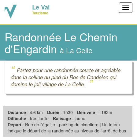
Le Val
Toggl
Tourisme
navig
Randonnée Le Chemin
d'Engardin
à La Celle
“
Partez pour une randonnée courte et agréable
dans la colline au pied du Roc de Candelon qui
”
domine le joli village de La Celle.
Distance
: 4.6 km
Durée
: 1h30
Dénivelé
: +192m
Difficulté
: très facile
Balisage
: jaune
Départ
: Rue de l'égalité - parking du cimetière | Un totem
indique le départ de la randonnée au niveau de l'arrêt de bus