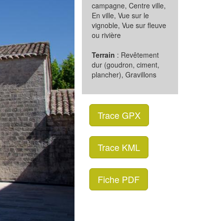
campagne, Centre ville,
En ville, Vue sur le
vignoble, Vue sur fleuve
ou rivière
Terrain
: Revêtement
dur (goudron, ciment,
plancher), Gravillons
Trace GPX
Trace KML
Fiche PDF