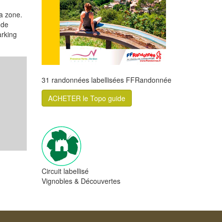
la zone.
 de
arking
31 randonnées labellisées FFRandonnée
ACHETER le Topo guide
Circuit labellisé
Vignobles & Découvertes