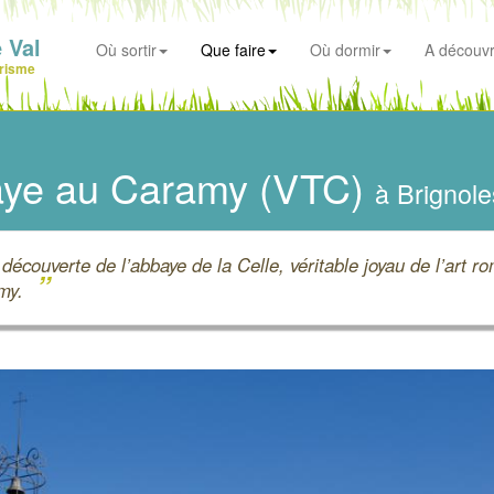
 Val
Où sortir
Que faire
Où dormir
A découvr
risme
aye au Caramy (VTC)
à Brignole
a découverte de l’abbaye de la Celle, véritable joyau de l’art 
”
amy.