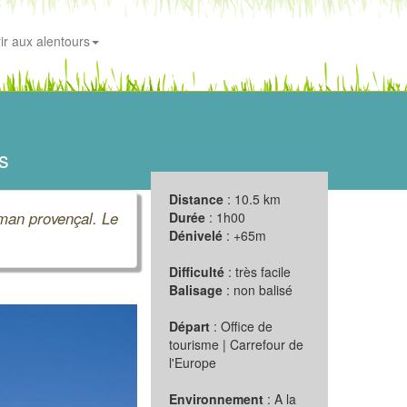
ir aux alentours
s
Distance
: 10.5 km
roman provençal. Le
Durée
: 1h00
Dénivelé
: +65m
Difficulté
: très facile
Balisage
: non balisé
Départ
: Office de
tourisme | Carrefour de
l'Europe
Environnement
: A la