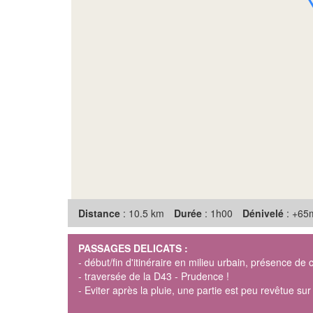
Distance
: 10.5 km
Durée
: 1h00
Dénivelé
: +65
PASSAGES DELICATS :
- début/fin d'itinéraire en milieu urbain, présence de c
- traversée de la D43 - Prudence !
- Eviter après la pluie, une partie est peu revêtue s