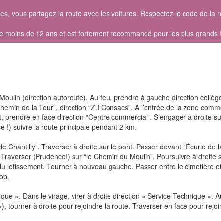
ques, vous partagez la route avec les voitures. Respectez le code de la 
 de moins de 12 ans et est fortement recommandé pour les plus grands 
Moulin (direction autoroute). Au feu, prendre à gauche direction collèg
Chemin de la Tour”, direction “Z.I Consacs”. A l’entrée de la zone comme
nt, prendre en face direction “Centre commercial”. S’engager à droite su
e !) suivre la route principale pendant 2 km.
e Chantilly”. Traverser à droite sur le pont. Passer devant l'Écurie de l
 Traverser (Prudence!) sur “le Chemin du Moulin”. Poursuivre à droite s
 du lotissement. Tourner à nouveau gauche. Passer entre le cimetière et 
top.
que ». Dans le virage, virer à droite direction « Service Technique ». 
, tourner à droite pour rejoindre la route. Traverser en face pour rejoi