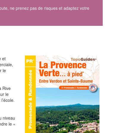
route, ne prenez pas de risques et adaptez votre
!
e et
rciale,
r le
a Rive
ur le
l’école.
Au niveau
ndre le «