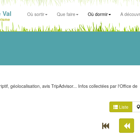
 Val
Où sortir
Que faire
Où dormir
A découvr
risme
tif, géolocalisation, avis TripAdvisor... Infos collectées par l'Office de
Liste