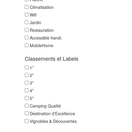
Climatisation
Wifi
Jardin
Restauration
Accessible handi.
MobileHome
Classements et Labels
1*
2*
3*
4*
5*
Camping Qualité
Destination d'Excellence
Vignobles & Découvertes