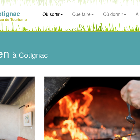
otignac
Où sortir
Que faire
Où dormir
A 
ice de Tourisme
len
à Cotignac