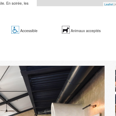
lie. En soirée, les
Leaflet
|
pièces maturées
. Chaque
e d'un brunch
Accessible
Animaux acceptés
Suivant