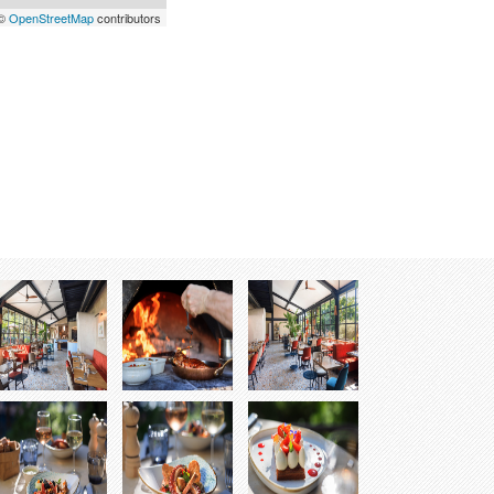
 ©
OpenStreetMap
contributors