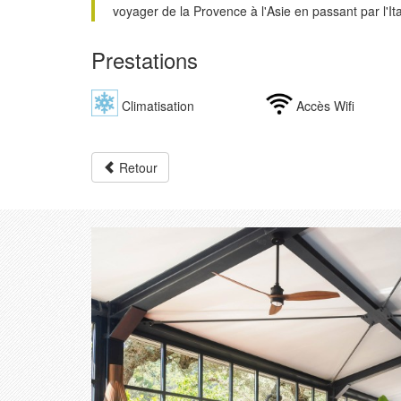
voyager de la Provence à l'Asie en passant par l'Ita
amateurs de viande apprécieront la tendreté des 
sur place, sélectionnées chez les éleveurs locaux
Prestations
dimanche, cette cuisine savoureuse prend la form
généreux et convivial.
Climatisation
Accès Wifi
Retour
Précédent