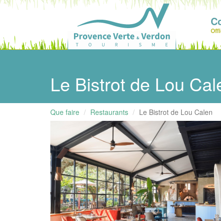
C
Off
Le Bistrot de Lou Ca
Que faire
Restaurants
Le Bistrot de Lou Calen