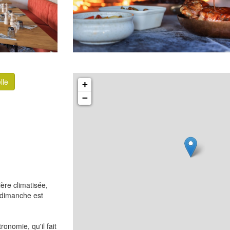
lle
+
−
ière climatisée,
 dimanche est
ronomie, qu'il fait