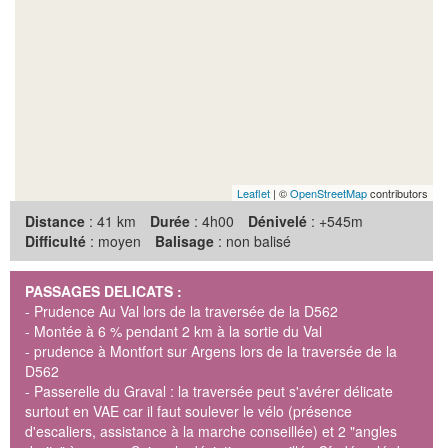
Leaflet
| ©
OpenStreetMap
contributors
Distance
: 41 km
Durée
: 4h00
Dénivelé
: +545m
Difficulté
: moyen
Balisage
: non balisé
PASSAGES DELICATS :
- Prudence Au Val lors de la traversée de la D562
- Montée à 6 % pendant 2 km à la sortie du Val
- prudence à Montfort sur Argens lors de la traversée de la
D562
- Passerelle du Graval : la traversée peut s'avérer délicate
surtout en VAE car il faut soulever le vélo (présence
d'escaliers, assistance à la marche conseillée) et 2 "angles