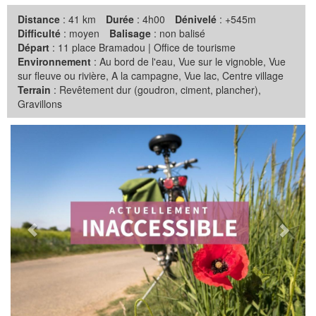
Distance
: 41 km
Durée
: 4h00
Dénivelé
: +545m
Difficulté
: moyen
Balisage
: non balisé
Départ
: 11 place Bramadou | Office de tourisme
Environnement
: Au bord de l'eau, Vue sur le vignoble, Vue
sur fleuve ou rivière, A la campagne, Vue lac, Centre village
Terrain
: Revêtement dur (goudron, ciment, plancher),
Gravillons
Précédent
Suiva