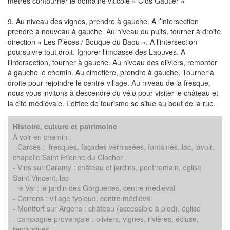
mètres contourner le domaine viticole « Clos Gautier »
9. Au niveau des vignes, prendre à gauche. A l’intersection
prendre à nouveau à gauche. Au niveau du puits, tourner à droite
direction « Les Pièces / Bouque du Baou ». A l’intersection
poursuivre tout droit. Ignorer l’impasse des Laouves. A
l’intersection, tourner à gauche. Au niveau des oliviers, remonter
à gauche le chemin. Au cimetière, prendre à gauche. Tourner à
droite pour rejoindre le centre-village. Au niveau de la fresque,
nous vous invitons à descendre du vélo pour visiter le château et
la cité médiévale. L’office de tourisme se situe au bout de la rue.
Histoire, culture et patrimoine
A voir en chemin :
- Carcès : fresques, façades vernissées, fontaines, lac, lavoir,
chapelle Saint Etienne du Clocher
- Vins sur Caramy : château et jardins, pont romain, église
Saint-Vincent, lac
- le Val : le jardin des Gorguettes, centre médiéval
- Correns : village typique, centre médiéval
- Montfort sur Argens : château (accessible à pied), église
- campagne provençale : oliviers, vignes, rivières, écluse,
restanques