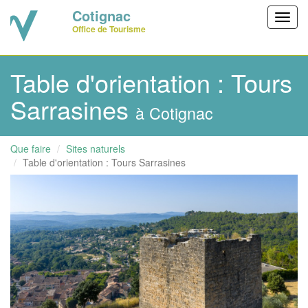
Cotignac
Toggl
Office de Tourisme
navig
Table d'orientation : Tours
Sarrasines
à Cotignac
Que faire
Sites naturels
Table d'orientation : Tours Sarrasines