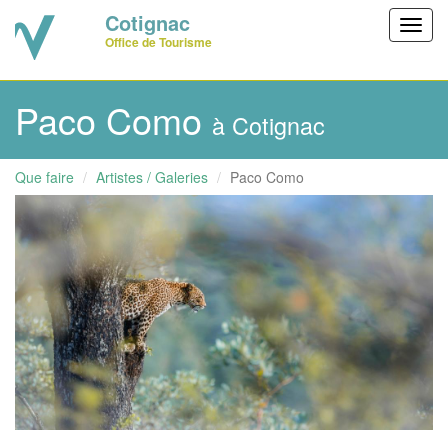
Cotignac
Toggl
Office de Tourisme
navig
Paco Como
à Cotignac
Que faire
Artistes / Galeries
Paco Como