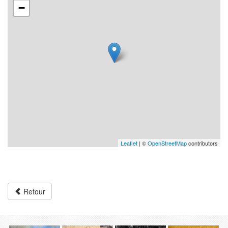
−
Leaflet
| ©
OpenStreetMap
contributors
Retour