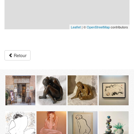
Leaflet
| ©
OpenStreetMap
contributors
Retour