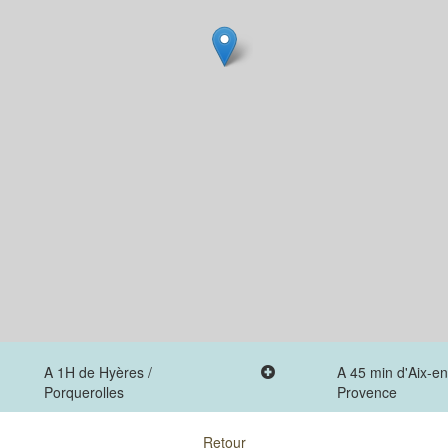
A 1H de Hyères /
A 45 min d'Aix-en
Porquerolles
Provence
Retour