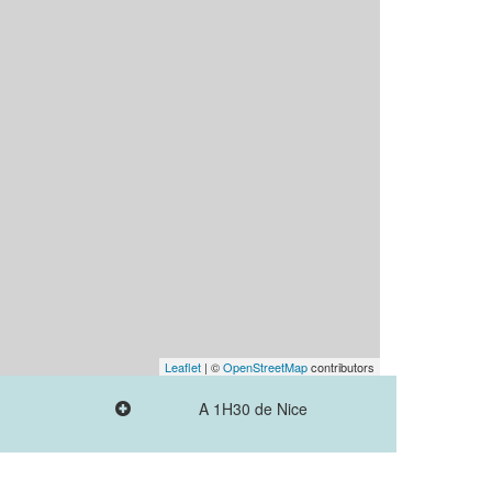
Leaflet
| ©
OpenStreetMap
contributors
A 1H30 de Nice