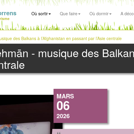
orrens
Où sortir
Que faire
Où dormir
A déco
risme
ique des Balkans à l’Afghanistan en passant par l’Asie centrale
ēhmān - musique des Balkans
ntrale
MARS
06
2026