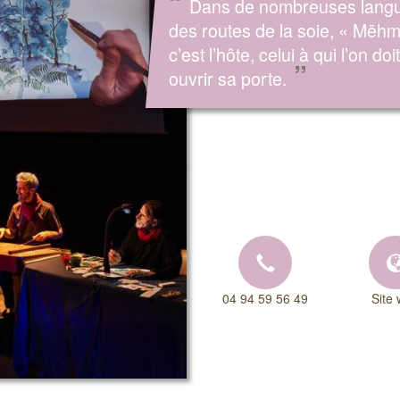
“
Dans de nombreuses lang
des routes de la soie, « Mēh
c’est l’hôte, celui à qui l’on doit
”
ouvrir sa porte.
04 94 59 56 49
Site