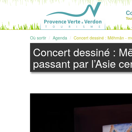
C
Tou
Où sortir
Agenda
Concert dessiné : Mēhmān - mus
Concert dessiné : M
passant par l’Asie ce