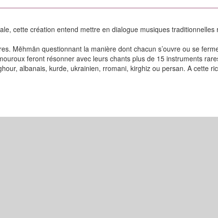
rale, cette création entend mettre en dialogue musiques traditionnelles
contres. Mēhmān questionnant la manière dont chacun s’ouvre ou se ferme 
uroux feront résonner avec leurs chants plus de 15 instruments rares 
ghour, albanais, kurde, ukrainien, rromani, kirghiz ou persan. A cette 